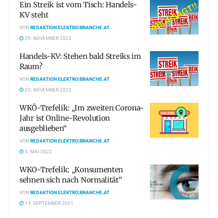
Ein Streik ist vom Tisch: Handels-
KV steht
VON
REDAKTION ELEKTRO|BRANCHE.AT
29. NOVEMBER 2022
Handels-KV: Stehen bald Streiks im
Raum?
VON
REDAKTION ELEKTRO|BRANCHE.AT
23. NOVEMBER 2022
WKÖ-Trefelik: „Im zweiten Corona-
Jahr ist Online-Revolution
ausgeblieben“
VON
REDAKTION ELEKTRO|BRANCHE.AT
5. MAI 2022
WKO-Trefelik: „Konsumenten
sehnen sich nach Normalität“
VON
REDAKTION ELEKTRO|BRANCHE.AT
13. SEPTEMBER 2021