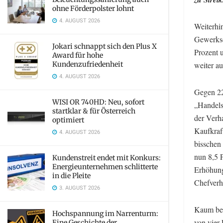
ohne Förderpolster lohnt
4. AUGUST 2026
Weiterhi
Gewerksc
Jokari schnappt sich den Plus X
Prozent 
Award für hohe
Kundenzufriedenheit
weiter au
4. AUGUST 2026
Gegen 22
WISI OR 740HD: Neu, sofort
„Handels
startklar & für Österreich
der Verh
optimiert
Kaufkraft
4. AUGUST 2026
bisschen
nun 8,5 
Kundenstreit endet mit Konkurs:
Energieunternehmen schlitterte
Erhöhung
in die Pleite
Chefverh
3. AUGUST 2026
Kaum bew
Hochspannung im Narrenturm:
von vier 
Eine Geschichte der