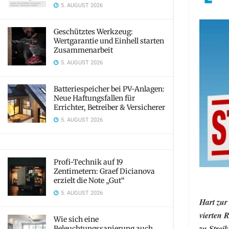
5. AUGUST 2026
Geschütztes Werkzeug:
Wertgarantie und Einhell starten
Zusammenarbeit
5. AUGUST 2026
Batteriespeicher bei PV-Anlagen:
Neue Haftungsfallen für
Errichter, Betreiber & Versicherer
5. AUGUST 2026
Profi-Technik auf 19
Zentimetern: Graef Dicianova
erzielt die Note „Gut“
5. AUGUST 2026
Hart zur
vierten 
Wie sich eine
zu Strei
Beleuchtungssanierung auch