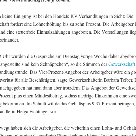
n keine Einigung ist bei den Handels-KV-Verhandlungen in Sicht: Die
haft fordert eine Lohnerhöhung bis zu zehn Prozent. Die Arbeitgeber 
und eine steuerfreie Einmalzahlungen angeboten. Die Vorstellungen lie
seinander.
 Uhr wurden die Gespräche am Dienstag vorige Woche daher abgebro
angestellte sind kein Schnäppchen“, so die Stimmen der
Gewerkschaf
andlungsrunde. Das Vier-Prozent-Angebot der Arbeitgeber wäre ein gr
verlust für alle Beschäftigten, sagte Gewerkschafterin Barbara Teiber. 
 nachgegeben hat man dann aber trotzdem. Das Angebot der Gewerksch
Prozent plus einen Mindestbetrag, sodass niedrige Einkommen eine zwei
 bekommen. Im Schnitt würde das Gehaltsplus 9,37 Prozent betragen, 
andlerin Helga Fichtinger vor.
egt haben sich die Arbeitgeber, die weiterhin einen Lohn- und Gehalt
Prozent plus eine (steuerfreie) Einmalzahlung bieten. In der untersten