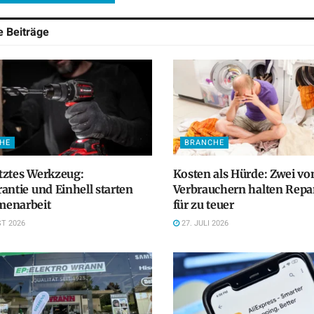
he
Beiträge
HE
BRANCHE
tztes Werkzeug:
Kosten als Hürde: Zwei vo
antie und Einhell starten
Verbrauchern halten Repa
enarbeit
für zu teuer
T 2026
27. JULI 2026