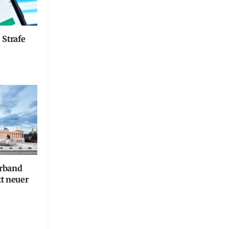
 Strafe
erband
tt neuer