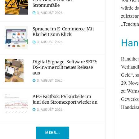
Stromunfälle
würde da
3. AUGUST 2026
zuletzt a
„Teuerun
Sprache im E-Commerce: Mit
Klarheit zum Klick
Han
3. AUGUST 2026
Randthem
Digital Signage-Software SEP7:
Verhandl
DS-in4me rollt neues Release
aus
Geld“, s
3. AUGUST 2026
29. Nove
zu Warnst
APG Factbox: PV kurbelte im
Gewerksc
Juni den Stromexport wieder an
Handelsa
3. AUGUST 2026
MEHR...