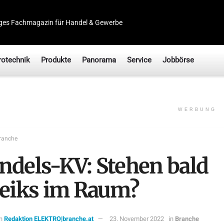
ges Fachmagazin für Handel & Gewerbe
rotechnik
Produkte
Panorama
Service
Jobbörse
WERBUNG
ranche
ndels-KV: Stehen bald
reiks im Raum?
n
Redaktion ELEKTRO|branche.at
23. November 2022
in
Branche