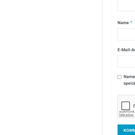
Name
*
E-Mail-A
Name,
speic