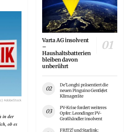
Varta AG insolvent
–
Haushaltsbatterien
bleiben davon
unberührt
De’Longhi präsentiert die
neuen Pinguino GentleJet
Klimageräte
(c) AdobeStock
PV-Krise fordert weiteres
Opfer: Leondinger PV-
 in der
Großhändler insolvent
ch, ob es
FRITZ! und Starlink: