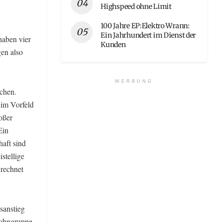
Highspeed ohne Limit
100 Jahre EP:Elektro Wrann:
Ein Jahrhundert im Dienst der
haben vier
Kunden
gen also
WERBUNG
chen.
t
im Vorfeld
oßer
Ein
aft sind
stellige
rechnet
sanstieg
 Lohngruppe