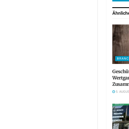
Ähnlic
BRANC
Geschü
Wertgar
Zusamm
5. AUGUS