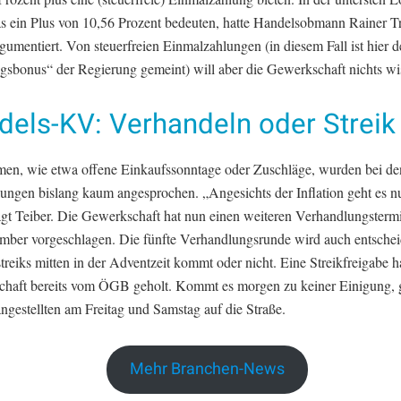
s ein Plus von 10,56 Prozent bedeuten, hatte Handelsobmann Rainer Tr
rgumentiert. Von steuerfreien Einmalzahlungen (in diesem Fall ist hier d
gsbonus“ der Regierung gemeint) will aber die Gewerkschaft nichts wi
dels-KV: Verhandeln oder Streik
en, wie etwa offene Einkaufssonntage oder Zuschläge, wurden bei de
ungen bislang kaum angesprochen. „Angesichts der Inflation geht es n
agt Teiber. Die Gewerkschaft hat nun einen weiteren Verhandlungstermi
mber vorgeschlagen. Die fünfte Verhandlungsrunde wird auch entschei
reiks mitten in der Adventzeit kommt oder nicht. Eine Streikfreigabe ha
haft bereits vom ÖGB geholt. Kommt es morgen zu keiner Einigung, 
ngestellten am Freitag und Samstag auf die Straße.
Mehr Branchen-News