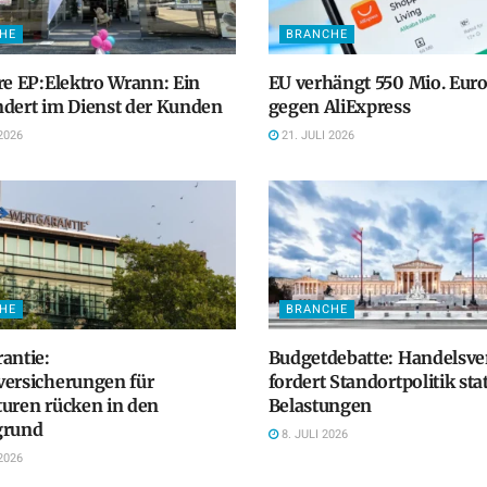
HE
BRANCHE
re EP:Elektro Wrann: Ein
EU verhängt 550 Mio. Euro
dert im Dienst der Kunden
gegen AliExpress
2026
21. JULI 2026
HE
BRANCHE
antie:
Budgetdebatte: Handelsv
versicherungen für
fordert Standortpolitik sta
uren rücken in den
Belastungen
grund
8. JULI 2026
2026