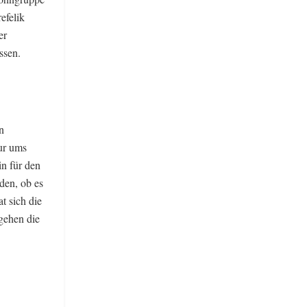
efelik
er
ssen.
n
ur ums
n für den
den, ob es
t sich die
gehen die