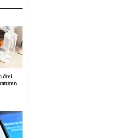
n drei
raturen