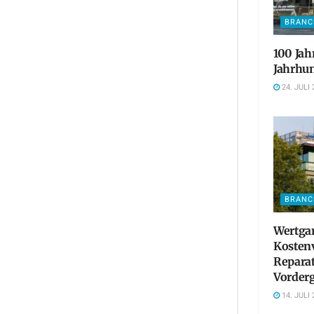
BRANC
100 Jah
Jahrhun
24. JULI 
BRANC
Wertgar
Kosten
Reparat
Vorder
14. JULI 