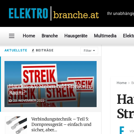
Ihr unabhängi
Home
Branche
Hausgeräte
Multimedia
Elekt
AKTUELLSTE
BEITRÄGE
Filter
Home
B
Handels-KV: Stehen bald Streiks im
Raum?
Ha
23. NOVEMBER 2022
St
Verbindungstechnik – Teil 5:
Dornpressgerät – einfach und
sicher, aber…
vo