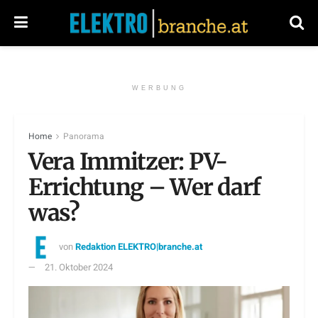
WERBUNG
Home
Panorama
Vera Immitzer: PV-
Errichtung – Wer darf
was?
von
Redaktion ELEKTRO|branche.at
21. Oktober 2024