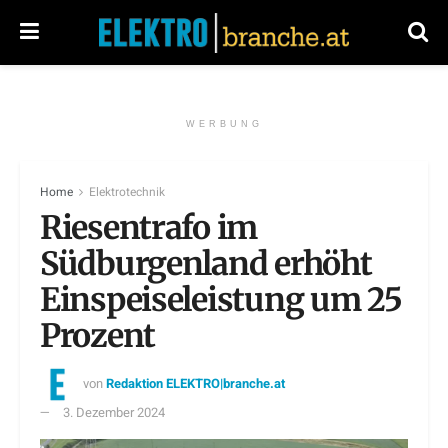
WERBUNG
Home
Elektrotechnik
Riesentrafo im
Südburgenland erhöht
Einspeiseleistung um 25
Prozent
von
Redaktion ELEKTRO|branche.at
3. Dezember 2024