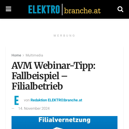
WERBUNG
Home
Multimedia
AVM Webinar-Tipp:
Fallbeispiel –
Filialbetrieb
von
Redaktion ELEKTRO|branche.at
14. November 2024