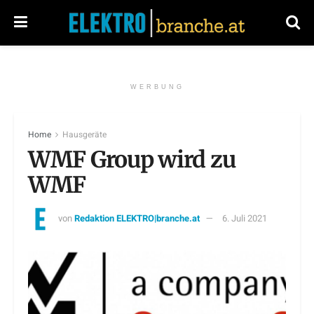
WERBUNG
Home
Hausgeräte
WMF Group wird zu
WMF
von
Redaktion ELEKTRO|branche.at
6. Juli 2021