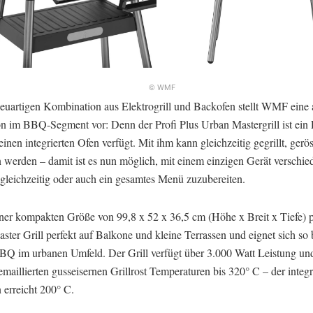
© WMF
neuartigen Kombination aus Elektrogrill und Backofen stellt WMF eine 
n im BBQ-Segment vor: Denn der Profi Plus Urban Mastergrill ist ein E
einen integrierten Ofen verfügt. Mit ihm kann gleichzeitig gegrillt, gerö
 werden – damit ist es nun möglich, mit einem einzigen Gerät verschie
 gleichzeitig oder auch ein gesamtes Menü zuzubereiten.
ner kompakten Größe von 99,8 x 52 x 36,5 cm (Höhe x Breit x Tiefe) p
ter Grill perfekt auf Balkone und kleine Terrassen und eignet sich so
BBQ im urbanen Umfeld. Der Grill verfügt über 3.000 Watt Leistung und
maillierten gusseisernen Grillrost Temperaturen bis 320° C – der integr
 erreicht 200° C.