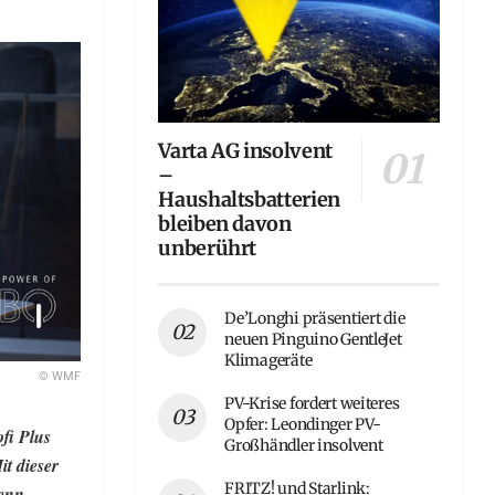
Varta AG insolvent
–
Haushaltsbatterien
bleiben davon
unberührt
De’Longhi präsentiert die
neuen Pinguino GentleJet
Klimageräte
© WMF
PV-Krise fordert weiteres
Opfer: Leondinger PV-
fi Plus
Großhändler insolvent
it dieser
FRITZ! und Starlink:
enn,