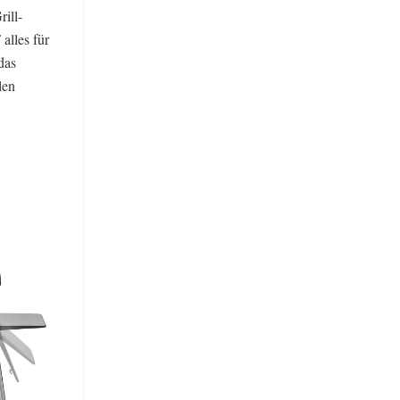
rill-
alles für
das
len