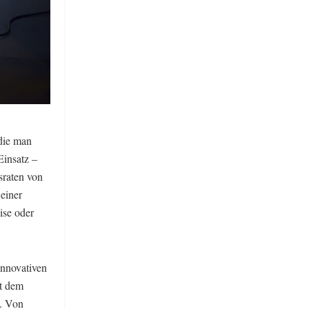
 die man
Einsatz –
sraten von
 einer
ise oder
innovativen
it dem
n. Von