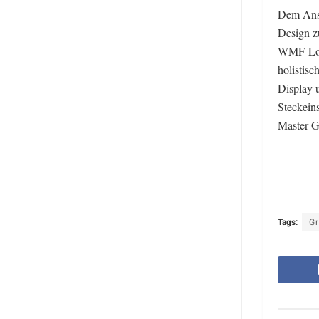
Dem Ansp
Design z
WMF-Look
holistisc
Display 
Steckeins
Master G
Tags:
Gr