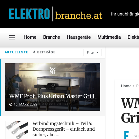
Ihr unabhängi
Home
Branche
Hausgeräte
Multimedia
Elekt
AKTUELLSTE
BEITRÄGE
Filter
Home
P
WMF Profi Plus Urban Master Grill
WM
15. MÄRZ 2022
Gri
Verbindungstechnik – Teil 5:
Dornpressgerät – einfach und
sicher, aber…
vo