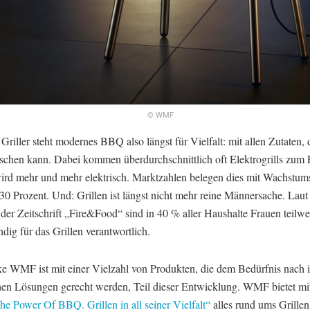
© WMF
 Griller steht modernes BBQ also längst für Vielfalt: mit allen Zutaten,
schen kann. Dabei kommen überdurchschnittlich oft Elektrogrills zum 
wird mehr und mehr elektrisch. Marktzahlen belegen dies mit Wachstum
30 Prozent. Und: Grillen ist längst nicht mehr reine Männersache. Laut
der Zeitschrift „Fire&Food“ sind in 40 % aller Haushalte Frauen teilwe
ndig für das Grillen verantwortlich.
e WMF ist mit einer Vielzahl von Produkten, die dem Bedürfnis nach 
chen Lösungen gerecht werden, Teil dieser Entwicklung. WMF bietet m
he Power Of BBQ. Grillen in all seiner Vielfalt“
alles rund ums Grille