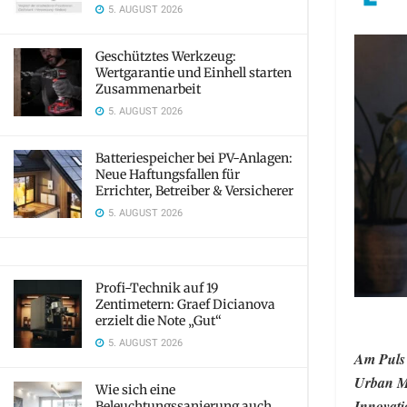
5. AUGUST 2026
Geschütztes Werkzeug:
Wertgarantie und Einhell starten
Zusammenarbeit
5. AUGUST 2026
Batteriespeicher bei PV-Anlagen:
Neue Haftungsfallen für
Errichter, Betreiber & Versicherer
5. AUGUST 2026
Profi-Technik auf 19
Zentimetern: Graef Dicianova
erzielt die Note „Gut“
5. AUGUST 2026
Am Puls 
Urban Ma
Wie sich eine
Innovati
Beleuchtungssanierung auch