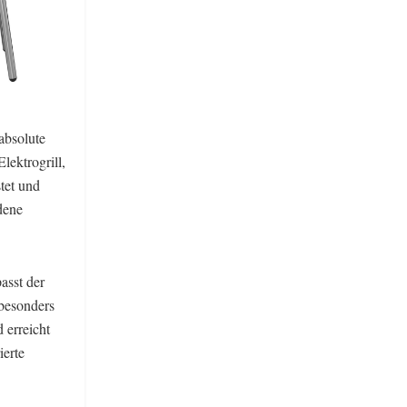
absolute
lektrogrill,
stet und
dene
asst der
 besonders
 erreicht
ierte