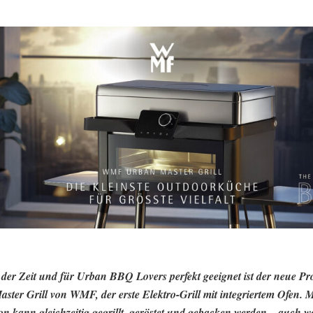
der Zeit und für Urban BBQ Lovers perfekt geeignet ist der neue Pro
ster Grill von WMF, der erste Elektro-Grill mit integriertem Ofen. M
on kann gleichzeitig gegrillt. geröstet und gebacken werden – auch w