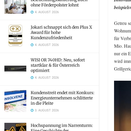
ohne Förderpolster lohnt
beispiel
4. AUGUST 2026
Getreu se
Jokari schnappt sich den Plus X
Wohnumfe
Award für hohe
Kundenzufriedenheit
für Verb
4. AUGUST 2026
Mio. Haus
nur ein E
WISI OR 740HD: Neu, sofort
wird imm
startklar & für Österreich
Grillgeri
optimiert
4. AUGUST 2026
Kundenstreit endet mit Konkurs:
Energieunternehmen schlitterte
in die Pleite
3. AUGUST 2026
Hochspannung im Narrenturm:
Eine Geschichte der