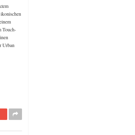
ektem
 ikonischen
 einem
em Touch-
einen
er Urban