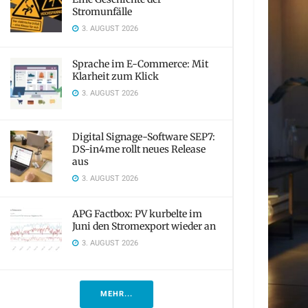
Stromunfälle
3. AUGUST 2026
Sprache im E-Commerce: Mit
Klarheit zum Klick
3. AUGUST 2026
Digital Signage-Software SEP7:
DS-in4me rollt neues Release
aus
3. AUGUST 2026
APG Factbox: PV kurbelte im
Juni den Stromexport wieder an
3. AUGUST 2026
MEHR...