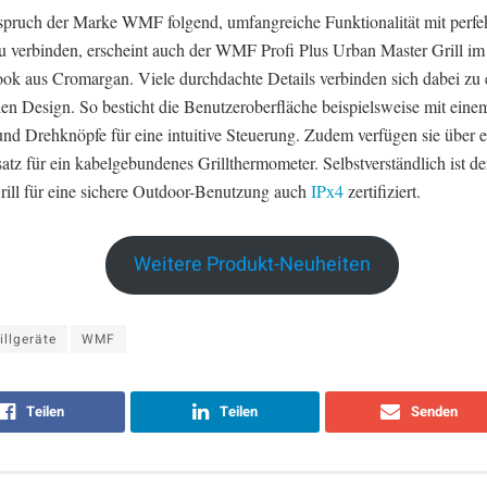
ruch der Marke WMF folgend, umfangreiche Funktionalität mit perf
u verbinden, erscheint auch der WMF Profi Plus Urban Master Grill im
 aus Cromargan. Viele durchdachte Details verbinden sich dabei zu
hen Design. So besticht die Benutzeroberfläche beispielsweise mit ein
und Drehknöpfe für eine intuitive Steuerung. Zudem verfügen sie über 
atz für ein kabelgebundenes Grillthermometer. Selbstverständlich ist d
rill für eine sichere Outdoor-Benutzung auch
IPx4
zertifiziert.
Weitere Produkt-Neuheiten
illgeräte
WMF
Teilen
Teilen
Senden