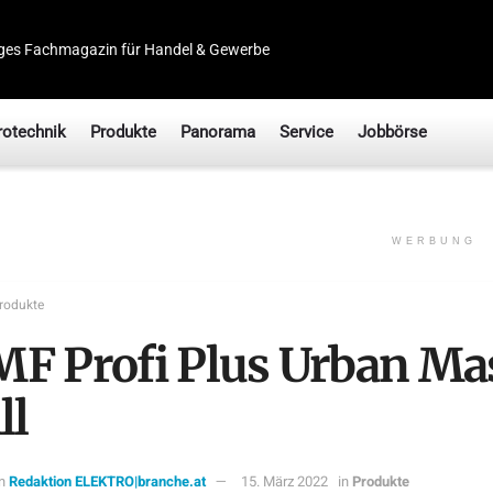
ges Fachmagazin für Handel & Gewerbe
rotechnik
Produkte
Panorama
Service
Jobbörse
WERBUNG
rodukte
F Profi Plus Urban Ma
ll
n
Redaktion ELEKTRO|branche.at
15. März 2022
in
Produkte