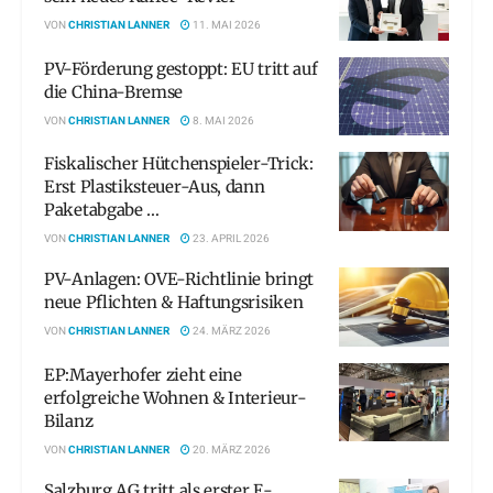
VON
CHRISTIAN LANNER
11. MAI 2026
PV-Förderung gestoppt: EU tritt auf
die China-Bremse
VON
CHRISTIAN LANNER
8. MAI 2026
Fiskalischer Hütchenspieler-Trick:
Erst Plastiksteuer-Aus, dann
Paketabgabe …
VON
CHRISTIAN LANNER
23. APRIL 2026
PV-Anlagen: OVE-Richtlinie bringt
neue Pflichten & Haftungsrisiken
VON
CHRISTIAN LANNER
24. MÄRZ 2026
EP:Mayerhofer zieht eine
erfolgreiche Wohnen & Interieur-
Bilanz
VON
CHRISTIAN LANNER
20. MÄRZ 2026
Salzburg AG tritt als erster E-