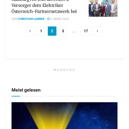
Versorger dem Elektriker
Österreich-Partnernetzwerk bei
VON
CHRISTIAN LANNER
6. MÄRZ 2026
1
2
3
…
17
WERBUNG
Meist gelesen