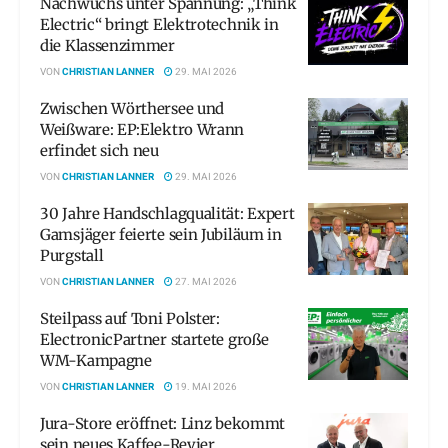
Nachwuchs unter Spannung: „Think
Electric“ bringt Elektrotechnik in
die Klassenzimmer
VON
CHRISTIAN LANNER
29. MAI 2026
Zwischen Wörthersee und
Weißware: EP:Elektro Wrann
erfindet sich neu
VON
CHRISTIAN LANNER
29. MAI 2026
30 Jahre Handschlagqualität: Expert
Gamsjäger feierte sein Jubiläum in
Purgstall
VON
CHRISTIAN LANNER
27. MAI 2026
Steilpass auf Toni Polster:
ElectronicPartner startete große
WM-Kampagne
VON
CHRISTIAN LANNER
19. MAI 2026
Jura-Store eröffnet: Linz bekommt
sein neues Kaffee-Revier