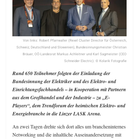
Von links: Robert Pfarrwaller (Rexel Cluster Director für Österreich,
Schweiz, Deutschland und Slowenien), Bundesinnungsmeister Christian
Bräuer, OÖ-Landesrat Markus Achleitner und Karl Sagmeister (CEO
Schneider Electric). © Kolarik Fotografie
Rund 650 Teilnehmer folgten der Einladung der
Bundesinnung der Elektriker und des Elektro- und
Einrichtungsfachhandels – in Kooperation mit Partnern
aus dem Großhandel und der Industrie – zu „E-
Players“, dem Trendforum der heimischen Elektro- und
Energiebranche in die Linzer LASK Arena.
An zwei Tagen drehte sich dort alles um brancheninternes
Networking und die inhaltliche Auseinandersetzung mit