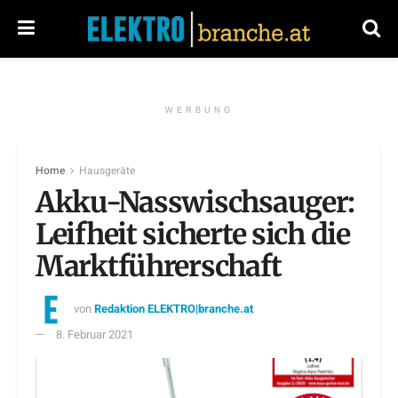
WERBUNG
Home
Hausgeräte
Akku-Nasswischsauger:
Leifheit sicherte sich die
Marktführerschaft
von
Redaktion ELEKTRO|branche.at
8. Februar 2021