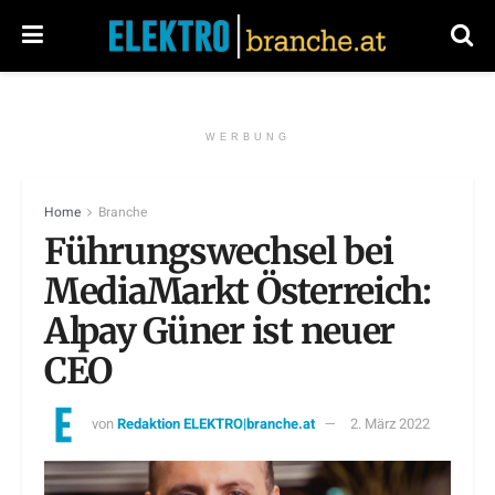
WERBUNG
Home
Branche
Führungswechsel bei
MediaMarkt Österreich:
Alpay Güner ist neuer
CEO
von
Redaktion ELEKTRO|branche.at
2. März 2022