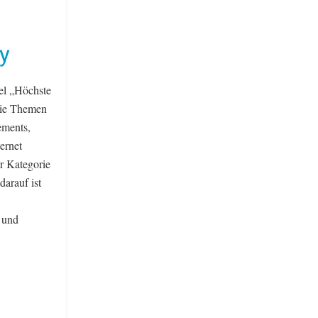
y
el „Höchste
die Themen
ements,
ernet
r Kategorie
darauf ist
t und