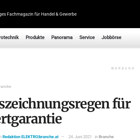
ges Fachmagazin für Handel & Gewerbe
rotechnik
Produkte
Panorama
Service
Jobbörse
WERBUNG
ranche
szeichnungsregen für
rtgarantie
n
Redaktion ELEKTRO|branche.at
24. Juni 2021
in
Branche