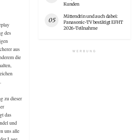
Kunden
Mittendrin und auch dabei:
Panasonic-TV bestätigt EFHT
rplay
2026-Teilnahme
ng des
igen
cherer aus
WERBUNG
nderem die
alten,
reichen
.
g zu dieser
der
gt das
andel und
n uns alle
 der Lage