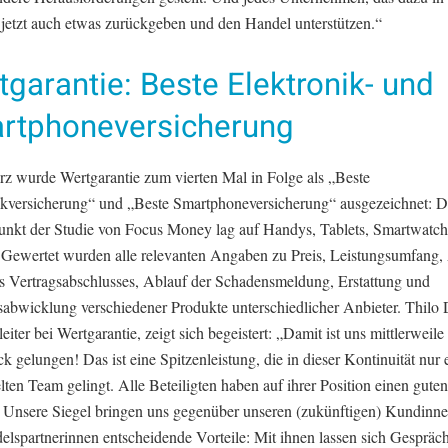
te jetzt auch etwas zurückgeben und den Handel unterstützen.“
garantie: Beste Elektronik- und
rtphoneversicherung
z wurde Wertgarantie zum vierten Mal in Folge als „Beste
ikversicherung“ und „Beste Smartphoneversicherung“ ausgezeichnet: D
nkt der Studie von Focus Money lag auf Handys, Tablets, Smartwatch
 Gewertet wurden alle relevanten Angaben zu Preis, Leistungsumfang,
s Vertragsabschlusses, Ablauf der Schadensmeldung, Erstattung und
sabwicklung verschiedener Produkte unterschiedlicher Anbieter. Thilo 
leiter bei Wertgarantie, zeigt sich begeistert: „Damit ist uns mittlerweile
k gelungen! Das ist eine Spitzenleistung, die in dieser Kontinuität nur
lten Team gelingt. Alle Beteiligten haben auf ihrer Position einen gute
 Unsere Siegel bringen uns gegenüber unseren (zukünftigen) Kundinn
elspartnerinnen entscheidende Vorteile: Mit ihnen lassen sich Gespräc