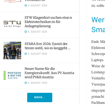
ist, soll
6. AUGUST 2026
Wert
STW Klagenfurt suchen eine:n
Elektrotechniker:in für
Anlagenplanung
Sma
6. AUGUST 2026
Ende Mär
STARA live 2026: Damit der
Elektron
Strom weiß, wo es langgeht …
Schwerpu
6. AUGUST 2026
Laptops.
Weise de
Neuer Name für die
Leistung
Energiezukunft: Aus PV Austria
wird PV&B Austria
Vertriebs
6. AUGUST 2026
Viererpac
eingespie
gemacht.
MEHR...
Fachhand