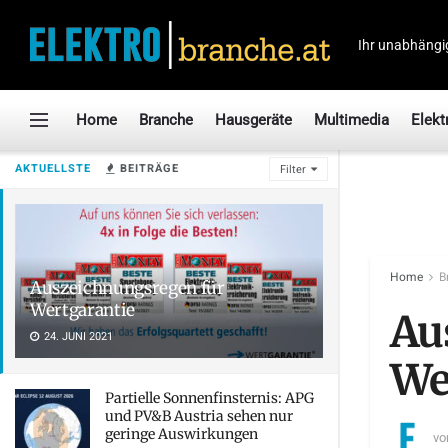
Ihr unabhängi
Home
Branche
Hausgeräte
Multimedia
Elekt
AKTUELLSTE
BEITRÄGE
Filter
Home
B
Auszeichnungsregen für
Wertgarantie
Au
24. JUNI 2021
We
Partielle Sonnenfinsternis: APG
und PV&B Austria sehen nur
geringe Auswirkungen
vo