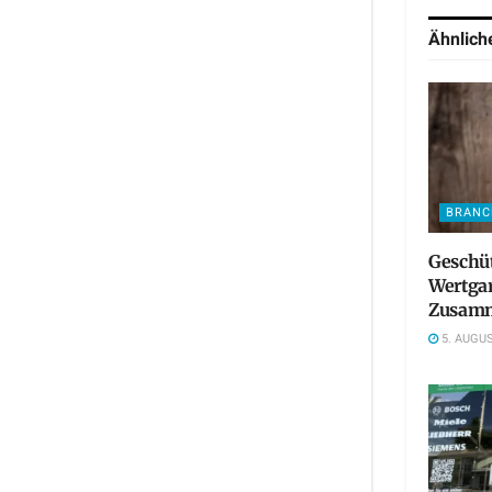
Ähnlic
BRANC
Geschü
Wertgar
Zusamm
5. AUGUS