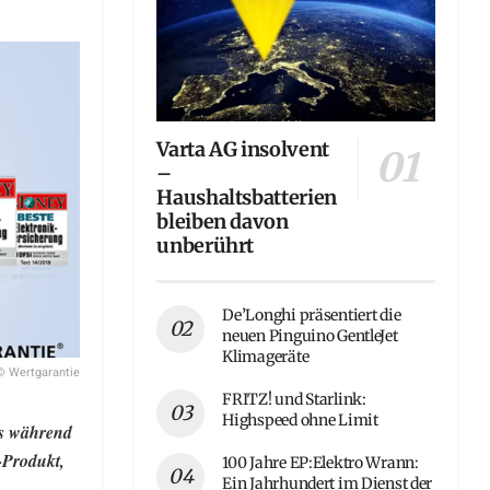
Varta AG insolvent
–
Haushaltsbatterien
bleiben davon
unberührt
De’Longhi präsentiert die
neuen Pinguino GentleJet
Klimageräte
© Wertgarantie
FRITZ! und Starlink:
Highspeed ohne Limit
rs während
-Produkt,
100 Jahre EP:Elektro Wrann:
Ein Jahrhundert im Dienst der