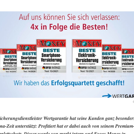
icherungsdienstleister Wertgarantie hat seine Kunden ganz besonde
na-Zeit unterstützt: Profitiert hat er dabei auch von seinem Premium
lettschutz. Dieser wurde von markt intern und Focus Money in