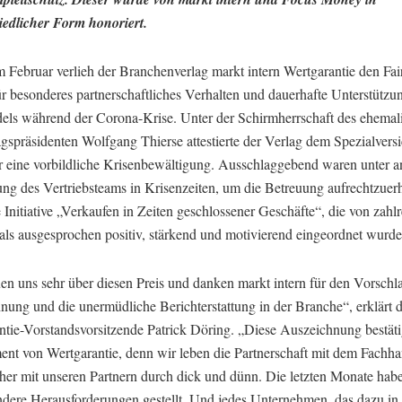
iedlicher Form honoriert.
m Februar verlieh der Branchenverlag markt intern Wertgarantie den Fai
r besonderes partnerschaftliches Verhalten und dauerhafte Unterstützu
els während der Corona-Krise. Unter der Schirmherrschaft des ehemal
gspräsidenten Wolfgang Thierse attestierte der Verlag dem Spezialversi
 eine vorbildliche Krisenbewältigung. Ausschlaggebend waren unter a
ung des Vertriebsteams in Krisenzeiten, um die Betreuung aufrechtzuerh
 Initiative „Verkaufen in Zeiten geschlossener Geschäfte“, die von zahl
 als ausgesprochen positiv, stärkend und motivierend eingeordnet wurde
en uns sehr über diesen Preis und danken markt intern für den Vorschla
nung und die unermüdliche Berichterstattung in der Branche“, erklärt 
ntie-Vorstandsvorsitzende Patrick Döring. „Diese Auszeichnung bestäti
nt von Wertgarantie, denn wir leben die Partnerschaft mit dem Fachh
her mit unseren Partnern durch dick und dünn. Die letzten Monate habe
ndere Herausforderungen gestellt. Und jedes Unternehmen, das dazu in