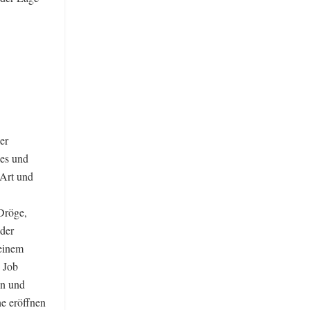
er
es und
 Art und
Dröge,
 der
 einem
n Job
en und
he eröffnen