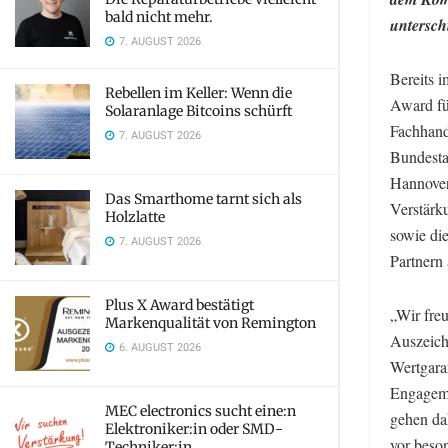
bald nicht mehr.
untersch
7. AUGUST 2026
Bereits i
Rebellen im Keller: Wenn die
Award fü
Solaranlage Bitcoins schürft
Fachhand
7. AUGUST 2026
Bundesta
Hannover
Das Smarthome tarnt sich als
Verstärk
Holzlatte
sowie die
7. AUGUST 2026
Partnern
Plus X Award bestätigt
„Wir freu
Markenqualität von Remington
Auszeich
6. AUGUST 2026
Wertgara
Engageme
MEC electronics sucht eine:n
gehen da
Elektroniker:in oder SMD-
vor beso
Techniker:in