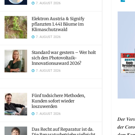
7. AUGUST 2026
Elektron Austria & Signify
pflanzten 1.441 Bäume im
Klimaschutzwald
7. AUGUST 2026
Standard war gestern – Wer holt
sich den Photovoltaik-
Innovationsaward 2026?
7. AUGUST 2026
Fünf todsichere Methoden,
Kunden sofort wieder
loszuwerden
7. AUGUST 2026
Der Vers
der Coro
Das Recht auf Reparatur ist da.
dem Komp
Die Reparaturbetriebe vielleicht