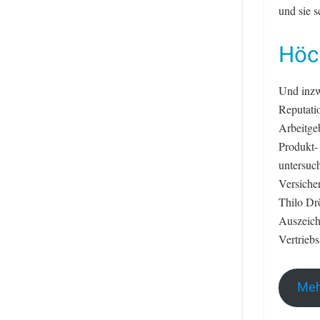
und sie s
Höc
Und inzw
Reputati
Arbeitge
Produkt-
untersuc
Versiche
Thilo Dr
Auszeichn
Vertrieb
Meh