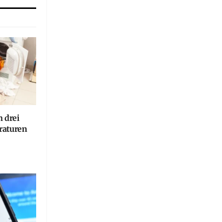
n drei
raturen