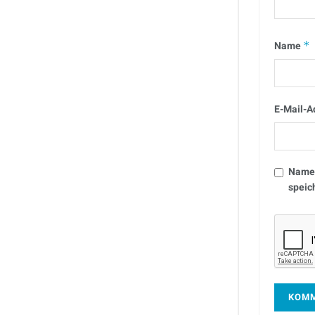
Name
*
E-Mail-A
Name,
speic