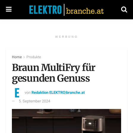
WERBUNG
Home
Produkte
Braun MultiFry für
gesunden Genuss
von
Redaktion ELEKTRO|branche.at
5. September 2024