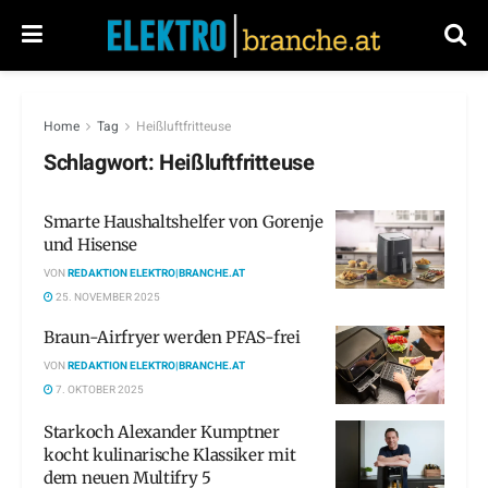
Home
Tag
Heißluftfritteuse
Schlagwort:
Heißluftfritteuse
Smarte Haushaltshelfer von Gorenje
und Hisense
VON
REDAKTION ELEKTRO|BRANCHE.AT
25. NOVEMBER 2025
Braun-Airfryer werden PFAS-frei
VON
REDAKTION ELEKTRO|BRANCHE.AT
7. OKTOBER 2025
Starkoch Alexander Kumptner
kocht kulinarische Klassiker mit
dem neuen Multifry 5