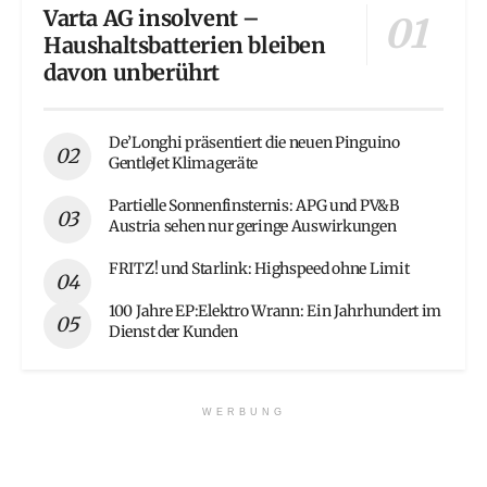
Varta AG insolvent –
Haushaltsbatterien bleiben
davon unberührt
De’Longhi präsentiert die neuen Pinguino
GentleJet Klimageräte
Partielle Sonnenfinsternis: APG und PV&B
Austria sehen nur geringe Auswirkungen
FRITZ! und Starlink: Highspeed ohne Limit
100 Jahre EP:Elektro Wrann: Ein Jahrhundert im
Dienst der Kunden
WERBUNG