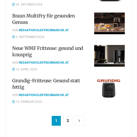
29. OKTOBER 2024
Braun MultiFry für gesunden
Genuss
VON
REDAKTION ELEKTRO|BRANCHE.AT
5. SEPTEMBER 2024
Neue WMF Fritteuse: gesund und
knusprig
VON
REDAKTION ELEKTRO|BRANCHE.AT
10. APRIL 2024
Grundig-Fritteuse: Gesund statt
fettig
VON
REDAKTION ELEKTRO|BRANCHE.AT
13. FEBRUAR 2024
1
2