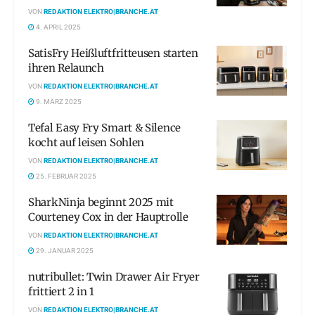
VON
REDAKTION ELEKTRO|BRANCHE.AT
4. APRIL 2025
SatisFry Heißluftfritteusen starten
ihren Relaunch
VON
REDAKTION ELEKTRO|BRANCHE.AT
9. MÄRZ 2025
Tefal Easy Fry Smart & Silence
kocht auf leisen Sohlen
VON
REDAKTION ELEKTRO|BRANCHE.AT
25. FEBRUAR 2025
SharkNinja beginnt 2025 mit
Courteney Cox in der Hauptrolle
VON
REDAKTION ELEKTRO|BRANCHE.AT
29. JANUAR 2025
nutribullet: Twin Drawer Air Fryer
frittiert 2 in 1
VON
REDAKTION ELEKTRO|BRANCHE.AT