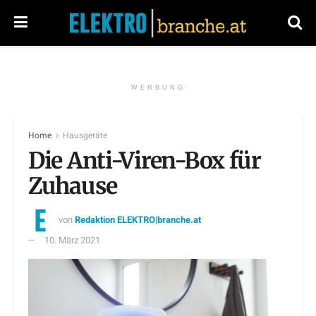
WERBUNG
Home
Hausgeräte
Die Anti-Viren-Box für
Zuhause
von
Redaktion ELEKTRO|branche.at
10. März 2021