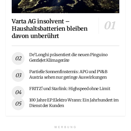
Varta AG insolvent –
Haushaltsbatterien bleiben
davon unberührt
De’Longhi präsentiert die neuen Pinguino
GentleJet Klimageräte
Partielle Sonnenfinsternis: APG und PV&B
Austria sehen nur geringe Auswirkungen
FRITZ! und Starlink: Highspeed ohne Limit
100 Jahre EP:Elektro Wrann: Ein Jahrhundert im
Dienst der Kunden
WERBUNG