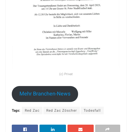
(c) Privat
Mehr Branchen-News
Tags:
Red Zac
Red Zac Zöscher
Todesfall