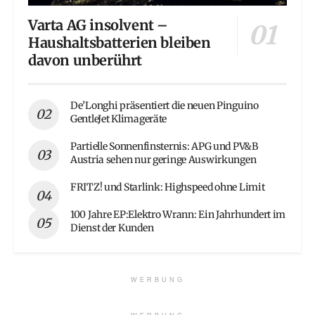
Varta AG insolvent –
Haushaltsbatterien bleiben
davon unberührt
De’Longhi präsentiert die neuen Pinguino
GentleJet Klimageräte
Partielle Sonnenfinsternis: APG und PV&B
Austria sehen nur geringe Auswirkungen
FRITZ! und Starlink: Highspeed ohne Limit
100 Jahre EP:Elektro Wrann: Ein Jahrhundert im
Dienst der Kunden
WERBUNG