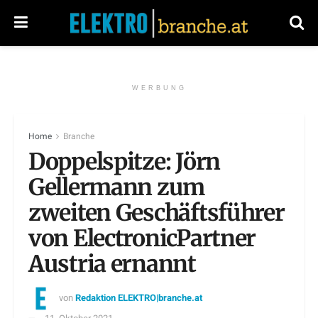
WERBUNG
Home
Branche
Doppelspitze: Jörn
Gellermann zum
zweiten Geschäftsführer
von ElectronicPartner
Austria ernannt
von
Redaktion ELEKTRO|branche.at