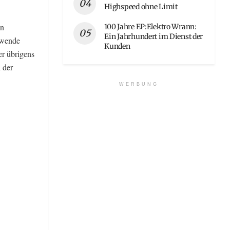
Highspeed ohne Limit
in
100 Jahre EP:Elektro Wrann:
Ein Jahrhundert im Dienst der
iewende
Kunden
er übrigens
 der
WERBUNG