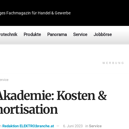
ges Fachmagazin für Handel & Gewerbe
rotechnik
Produkte
Panorama
Service
Jobbörse
WERBUNG
ervice
Akademie: Kosten &
ortisation
n
Redaktion ELEKTRO|branche.at
6. Juni 2023
in
Service