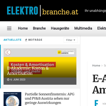
Ihr unabhängi
Home
Branche
Hausgeräte
Multimedia
Elekt
AKTUELLSTE
BEITRÄGE
Filter
Home
S
E-Akademie: Kosten &
Amortisation
E-
6. JUNI 2023
Am
Partielle Sonnenfinsternis: APG
und PV&B Austria sehen nur
geringe Auswirkungen
vo