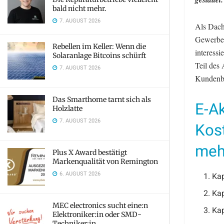
bald nicht mehr.
7. AUGUST 2026
Als Dach
Gewerbe,
Rebellen im Keller: Wenn die
interessi
Solaranlage Bitcoins schürft
Teil des
7. AUGUST 2026
Kundenbe
Das Smarthome tarnt sich als
E-A
Holzlatte
7. AUGUST 2026
Kos
meh
Plus X Award bestätigt
Markenqualität von Remington
6. AUGUST 2026
Kap
Kap
MEC electronics sucht eine:n
Kap
Elektroniker:in oder SMD-
Techniker:in