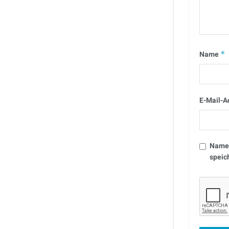
Name
*
E-Mail-A
Name,
speic