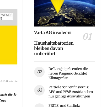
Varta AG insolvent
–
Haushaltsbatterien
bleiben davon
unberührt
De’Longhi präsentiert die
neuen Pinguino GentleJet
Klimageräte
© E-Akademie
Partielle Sonnenfinsternis:
APG und PV&B Austria sehen
Auch die E-
nur geringe Auswirkungen
Kurs
FRITZ! und Starlink: