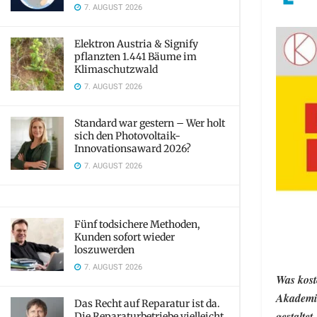
7. AUGUST 2026
Elektron Austria & Signify
pflanzten 1.441 Bäume im
Klimaschutzwald
7. AUGUST 2026
Standard war gestern – Wer holt
sich den Photovoltaik-
Innovationsaward 2026?
7. AUGUST 2026
Fünf todsichere Methoden,
Kunden sofort wieder
loszuwerden
7. AUGUST 2026
Was kost
Akademi
Das Recht auf Reparatur ist da.
gestaltet.
Die Reparaturbetriebe vielleicht