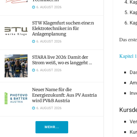
Kap
6. AUGUST 2026
Kap
Kap
STW Klagenfurt suchen eine:n
Elektrotechniker:in für
Anlagenplanung
Das erste
6. AUGUST 2026
Kapitel 
STARA live 2026: Damit der
Strom weiß, wo es langgeht …
6. AUGUST 2026
Da
Amo
Neuer Name für die
Inv
Energiezukunft: Aus PV Austria
wird PV&B Austria
Kursde
6. AUGUST 2026
Ver
MEHR...
Kur