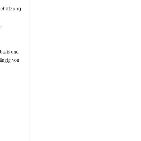
schätzung
r
tbasis und
hängig von