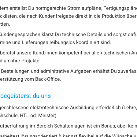
em erstellst Du normgerechte Stromlaufpläne, Fertigungsplän
cklisten, die nach Kundenfreigabe direkt in die Produktion über
rden.
Kundengesprächen klärst Du technische Details und sorgst dafü
mine und Lieferungen reibungslos koordiniert sind.
berätst unsere Kund:innen kompetent bei allen technischen An
d um ihre Projekte.
 Bestellungen und adminitrative Aufgaben erhältst Du zuverläs
erstützung vom Back-Office.
begeisterst du uns
eschlossene elektrotechnische Ausbildung erforderlich (Lehre
hschule, HTL od. Meister).
ufserfahrung im Bereich Schaltanlagen ist ein Bonus, aber kei
arbeitest lösungsorientiert & kannst flexibel auf die Wünsche 