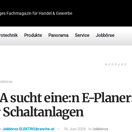
ges Fachmagazin für Handel & Gewerbe
rotechnik
Produkte
Panorama
Service
Jobbörse
WERBUNG
obbörse
A sucht eine:n E-Planer
r Schaltanlagen
n
Jobbörse ELEKTRO|branche.at
16. Juni 2026
in
Jobbörse