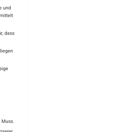
e und
mittelt
r, dass
liegen
sige
,
n Muss.
unserer