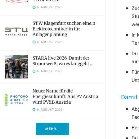
6. AUGUST 2026
Zud
Stü
STW Klagenfurt suchen eine:n
we
Elektrotechniker:in für
In 
Anlagenplanung
6. AUGUST 2026
Ter
Du 
STARA live 2026: Damit der
run
Strom weiß, wo es langgeht …
6. AUGUST 2026
Für
Unt
Neuer Name für die
Damit 
Energiezukunft: Aus PV Austria
wird PV&B Austria
Abg
6. AUGUST 2026
Fac
Ber
MEHR...
Du 