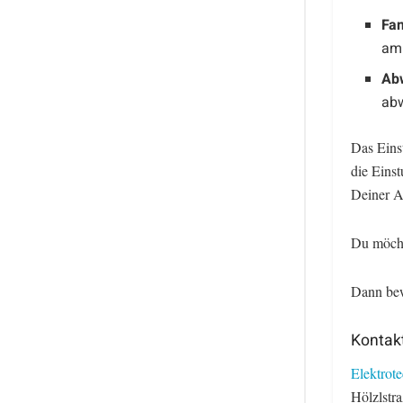
Fam
am 
Ab
abw
Das Einst
die Einst
Deiner A
Du möcht
Dann bew
Kontak
Elektro
Hölzlstr