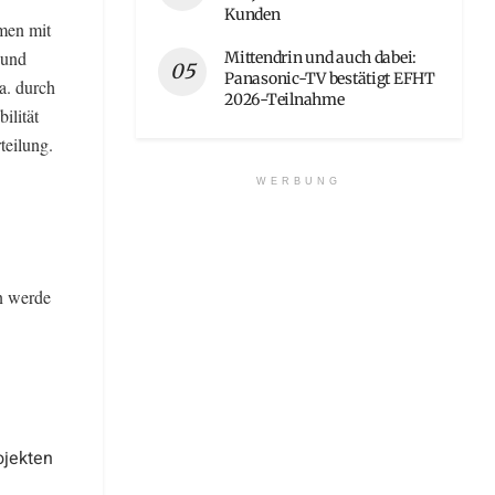
Kunden
men mit
 und
Mittendrin und auch dabei:
Panasonic-TV bestätigt EFHT
.a. durch
2026-Teilnahme
ilität
teilung.
WERBUNG
n werde
h
ojekten