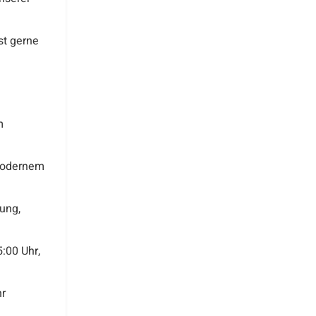
t gerne
m
 modernem
ung,
5:00 Uhr,
hr