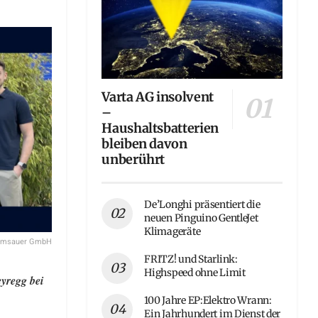
Varta AG insolvent
–
Haushaltsbatterien
bleiben davon
unberührt
De’Longhi präsentiert die
neuen Pinguino GentleJet
Klimageräte
Ramsauer GmbH
FRITZ! und Starlink:
Highspeed ohne Limit
yregg bei
100 Jahre EP:Elektro Wrann:
Ein Jahrhundert im Dienst der