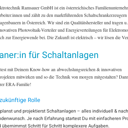
trotechnik Ramsauer GmbH ist ein österreichisches Familienunterneh
rbeiter:innen und zählt zu den marktführenden Schaltschrankerzeugern
agenbauern in Österreich. Wir sind ein Qualitätshersteller und tragen u
novativen Photovoltaik-Verteiler und Energieverteilungen für Elektromob
h zur Energiewende bei. Die Zukunft ist elektrisch – wir lösen die Ver
aner:in für Schaltanlagen
est mit Deinem Know-how an abwechslungsreichen & innovativen
ojekten mitwirken und so die Technik von morgen mitgestalten? Dan
erer ERA-Familie!
zukünftige Rolle
planst und projektierst Schaltanlagen – alles individuell & nac
denwunsch. Je nach Erfahrung startest Du mit einfacheren Pr
 übernimmst Schritt für Schritt komplexere Aufgaben.