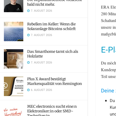
bald nicht mehr.
ERA Elek
7. AUGUST 2026
280 Mita
Schaltanl
Rebellen im Keller: Wenn die
unsere in
Solaranlage Bitcoins schürft
maßgeblic
7. AUGUST 2026
E-Pl
Das Smarthome tarnt sich als
Holzlatte
Du möcht
7. AUGUST 2026
Kundenpr
Teil uns
Plus X Award bestätigt
Markenqualität von Remington
Deine 
6. AUGUST 2026
Du 
MEC electronics sucht eine:n
Kun
Elektroniker:in oder SMD-
und
Techniker:in