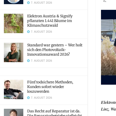
7. AUGUST 2026
Elektron Austria & Signify
pflanzten 1.441 Bäume im
Klimaschutzwald
7. AUGUST 2026
Standard war gestern – Wer holt
sich den Photovoltaik-
Innovationsaward 2026?
7. AUGUST 2026
Fünf todsichere Methoden,
Kunden sofort wieder
loszuwerden
7. AUGUST 2026
Elektrot
Linz, Wa
Das Recht auf Reparatur ist da.
Die Reparaturbetriebe vielleicht