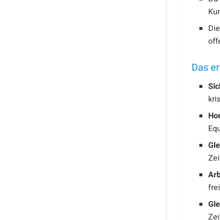
Kun
Di
off
Das er
Sic
kri
Ho
Eq
Gle
Zei
Arb
fre
Gle
Zei