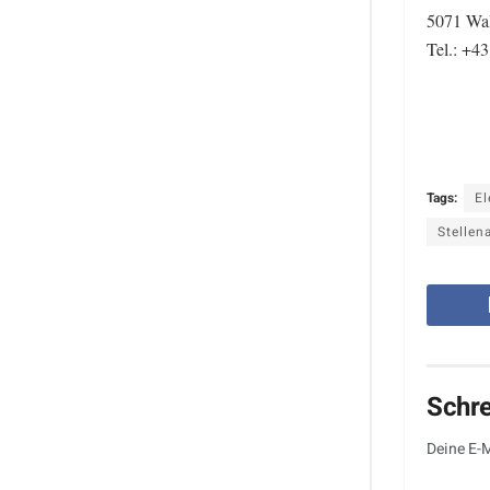
5071 Wal
Tel.: +4
Tags:
El
Stellen
Schr
Deine E-M