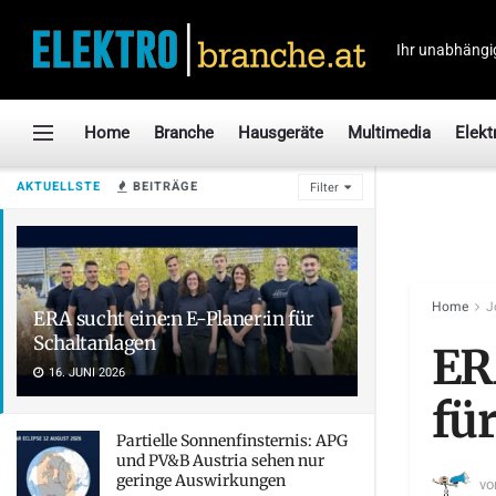
Ihr unabhängi
Home
Branche
Hausgeräte
Multimedia
Elekt
AKTUELLSTE
BEITRÄGE
Filter
Home
J
ERA sucht eine:n E-Planer:in für
Schaltanlagen
ER
16. JUNI 2026
fü
Partielle Sonnenfinsternis: APG
und PV&B Austria sehen nur
geringe Auswirkungen
vo