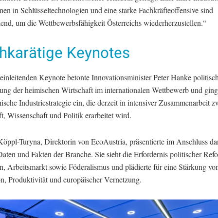
onen in Schlüsseltechnologien und eine starke Fachkräfteoffensive sind
dend, um die Wettbewerbsfähigkeit Österreichs wiederherzustellen.“
hkarätige Keynotes
 einleitenden Keynote betonte Innovationsminister Peter Hanke politisc
kung der heimischen Wirtschaft im internationalen Wettbewerb und ging
hische Industriestrategie ein, die derzeit in intensiver Zusammenarbeit 
t, Wissenschaft und Politik erarbeitet wird.
öppl-Turyna, Direktorin von EcoAustria, präsentierte im Anschluss dar
aten und Fakten der Branche. Sie sieht die Erfordernis politischer Ref
n, Arbeitsmarkt sowie Föderalismus und plädierte für eine Stärkung vo
on, Produktivität und europäischer Vernetzung.