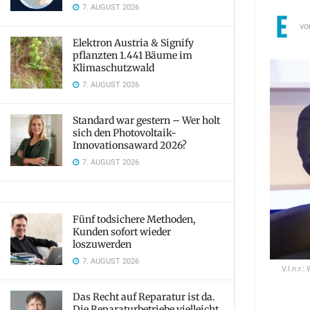
7. AUGUST 2026
vo
Elektron Austria & Signify
pflanzten 1.441 Bäume im
Klimaschutzwald
7. AUGUST 2026
Standard war gestern – Wer holt
sich den Photovoltaik-
Innovationsaward 2026?
7. AUGUST 2026
Fünf todsichere Methoden,
Kunden sofort wieder
loszuwerden
7. AUGUST 2026
V.l.n.r
Das Recht auf Reparatur ist da.
Die Reparaturbetriebe vielleicht