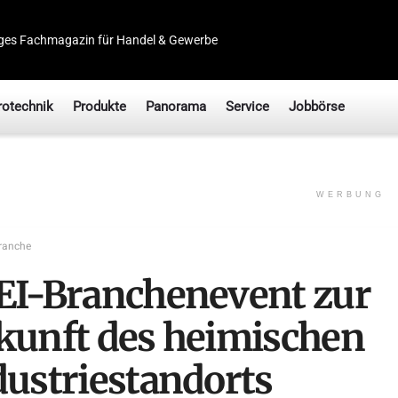
ges Fachmagazin für Handel & Gewerbe
rotechnik
Produkte
Panorama
Service
Jobbörse
WERBUNG
ranche
EI-Branchenevent zur
kunft des heimischen
dustriestandorts