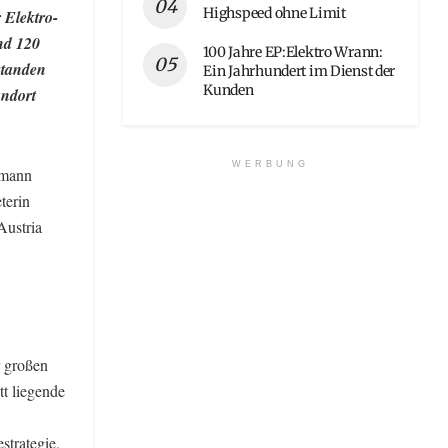
Highspeed ohne Limit
 Elektro-
nd 120
100 Jahre EP:Elektro Wrann:
standen
Ein Jahrhundert im Dienst der
Kunden
andort
WERBUNG
bmann
terin
Austria
r großen
t liegende
strategie,