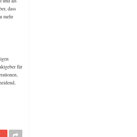
t und als
ber, dass
zu mehr
tigen
aktgeber für
rationen,
heidend,