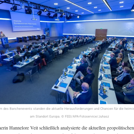
m des Banchenevents standen die aktuelle Herausforderungen und Chancen für die heimis
am Standort Europa. © FEEI/APA-Fotoservice/Juhasz
in Hannelore Veit schließlich analysierte die aktuellen geopolitischen