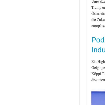
Umwälzun
Trump un
Österrei
die Zuku
europäisc
Pod
Indu
Ein High
Geiginge
Köppl-Tu
diskutier