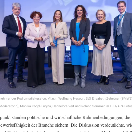
lnehmer der Podiumsdiskussion. V.l.n.r.: Wolfgang Hesoun, StS Elisabeth Zehetner (BMWE
(Moderatorin), Monika Köppl-Turyna, Hannelore Veit und Roland Sommer. © FEEI/APA-Foto
punkt standen politische und wirtschaftliche Rahmenbedingungen, die l
ewerbsfähigkeit der Branche sichern. Die Diskussion verdeutlichte, wi