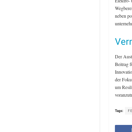
Elektro- 
Wegbereit
neben po
unterneh
Ver
Der Austa
Beitrag f
Innovati
der Foku
um Resil
voranzut
Tags:
FE