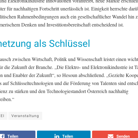
und Elektronikindustrie Innovationen vorantreibt, neue Märkte erschließ
er für nachhaltigen Fortschritt unerlässlich ist. Einigkeit herrschte darü
litischen Rahmenbedingungen auch ein gesellschaftlicher Wandel hin 
merischem Denken und Investitionsbereitschaft entscheidend ist.
netzung als Schlüssel
usch zwischen Wirtschaft, Politik und Wissenschaft leistet einen wich
ür die Zukunft der Branche. „Die Elektro- und Elektronikindustrie ist T
on und Enabler der Zukunft“, so Hesoun abschließend. „Gezielte Koope
s auf Schlüsseltechnologien und die Förderung von Talenten sind entsc
ienz zu stärken und den Technologiestandort Österreich nachhaltig
reiben.“
EI
Veranstaltung
Teilen
Teilen
Senden