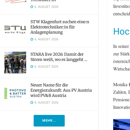
Investiti
6. AUGUST 2026
entschei
STW Klagenfurt suchen eine:n
Elektrotechniker:in für
Hoc
Anlagenplanung
6. AUGUST 2026
In seiner
zur Stär
STARA live 2026: Damit der
Strom weiß, wo es langgeht …
österreic
6. AUGUST 2026
Wirtschaf
Monika K
Neuer Name für die
Energiezukunft: Aus PV Austria
Zahlen, D
wird PV&B Austria
Pensione
6. AUGUST 2026
Innovati
MEHR...