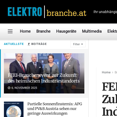
Ihr unabhängi
Home
Branche
Hausgeräte
Multimedia
Elekt
AKTUELLSTE
BEITRÄGE
Filter
Home
B
FEEI-Branchenevent zur Zukunft
des heimischen Industriestandorts
FE
6. NOVEMBER 2025
Zu
Partielle Sonnenfinsternis: APG
In
und PV&B Austria sehen nur
geringe Auswirkungen