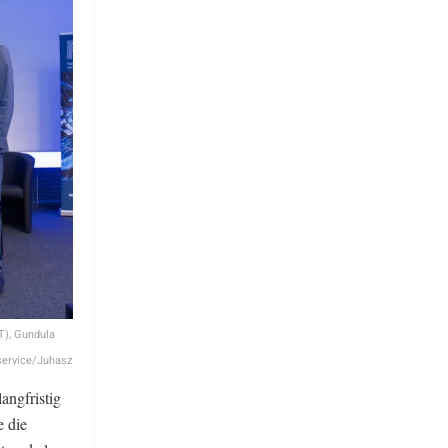
T), Gundula
service/Juhasz
angfristig
e die