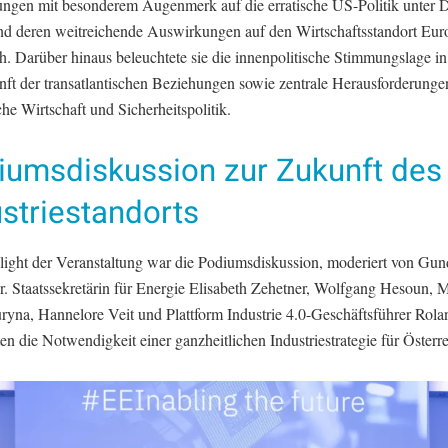
gen mit besonderem Augenmerk auf die erratische US-Politik unter 
d deren weitreichende Auswirkungen auf den Wirtschaftsstandort Eur
ch. Darüber hinaus beleuchtete sie die innenpolitische Stimmungslage 
nft der transatlantischen Beziehungen sowie zentrale Herausforderungen
he Wirtschaft und Sicherheitspolitik.
iumsdiskussion zur Zukunft des
striestandorts
light der Veranstaltung war die Podiumsdiskussion, moderiert von Gun
r. Staatssekretärin für Energie Elisabeth Zehetner, Wolfgang Hesoun, 
ryna, Hannelore Veit und Plattform Industrie 4.0-Geschäftsführer Ro
ten die Notwendigkeit einer ganzheitlichen Industriestrategie für Österre