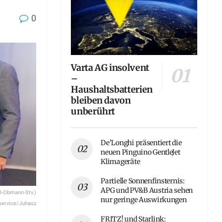
0
Varta AG insolvent
–
Haushaltsbatterien
bleiben davon
unberührt
De’Longhi präsentiert die
neuen Pinguino GentleJet
Klimageräte
Partielle Sonnenfinsternis:
APG und PV&B Austria sehen
EI-Obmann-Stv.)
nur geringe Auswirkungen
service/Juhasz
FRITZ! und Starlink: