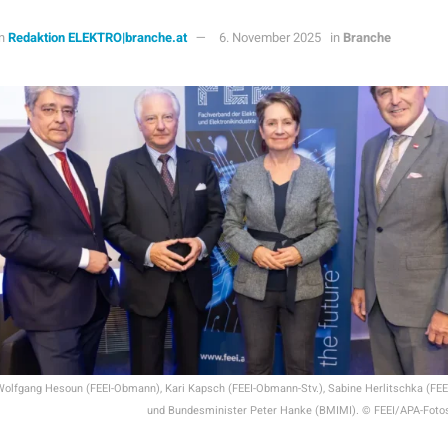
n
Redaktion ELEKTRO|branche.at
6. November 2025
in
Branche
.: Wolfgang Hesoun (FEEI-Obmann), Kari Kapsch (FEEI-Obmann-Stv.), Sabine Herlitschka (FE
und Bundesminister Peter Hanke (BMIMI). © FEEI/APA-Foto