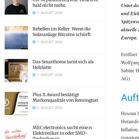
Unter de
bald nicht mehr.
und Elek
7. AUGUST 2026
Spitzenv
Rebellen im Keller: Wenn die
aktuelle
Solaranlage Bitcoins schürft
Europa.
7. AUGUST 2026
Eröffnet
Das Smarthome tarnt sich als
Wolfgang
Holzlatte
Sabine H
7. AUGUST 2026
AG).
Auft
Plus X Award bestätigt
Markenqualität von Remington
6. AUGUST 2026
Hesoun be
Herausfo
MEC electronics sucht eine:n
Inflation
Elektroniker:in oder SMD-
exportori
Techniker:in