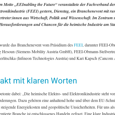
m Motto „EEInabling the Future“ veranstaltete der Fachverband der
tronikindustrie (FEEI) gestern, Dienstag, ein Branchenevent mit ru
ertreter:innen aus Wirtschaft, Politik und Wissenschaft. Im Zentrum 
 Herausforderungen und Chancen für die heimische Industrie am St
 wurde das Branchenevent vom Präsidium des
FEEI
, darunter FEEI-O
 Hesoun (Siemens Mobility Austria GmbH), FEEI-Obmann-Stellvertre
erlitschka (Infineon Technologies Austria) und Kari Kapsch (Cancom 
akt mit klaren Worten
tonte dabei: „Die heimische Elektro- und Elektronikindustrie steht vo
rderungen. Dazu gehören eine anhaltend hohe und über dem EU-Schnit
, steigende Energiekosten und geopolitische Unsicherheiten. Für uns als
entierte Branche ist entschlossenes Handeln gefragt. Eine klare Industrie