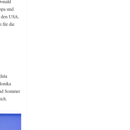
Donald
opa und
in den USA,
 für die
dula
Monika
land Sommer
ich.