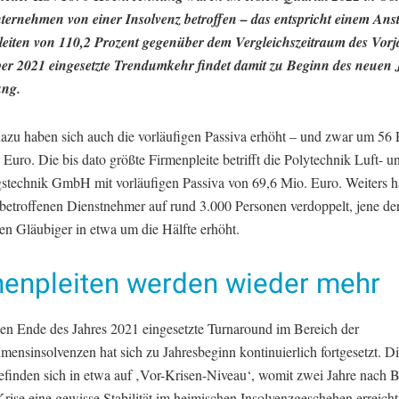
ternehmen von einer Insolvenz betroffen – das entspricht einem Anst
eiten von 110,2 Prozent gegenüber dem Vergleichszeitraum des Vorj
er 2021 eingesetzte Trendumkehr findet damit zu Beginn des neuen 
ung.
 dazu haben sich auch die vorläufigen Passiva erhöht – und zwar um 56 
Euro. Die bis dato größte Firmenpleite betrifft die Polytechnik Luft- u
stechnik GmbH mit vorläufigen Passiva von 69,6 Mio. Euro. Weiters ha
 betroffenen Dienstnehmer auf rund 3.000 Personen verdoppelt, jene de
nen Gläubiger in etwa um die Hälfte erhöht.
menpleiten werden wieder mehr
en Ende des Jahres 2021 eingesetzte Turnaround im Bereich der
ensinsolvenzen hat sich zu Jahresbeginn kontinuierlich fortgesetzt. Di
efinden sich in etwa auf ‚Vor-Krisen-Niveau‘, womit zwei Jahre nach 
rise eine gewisse Stabilität im heimischen Insolvenzgeschehen erreich