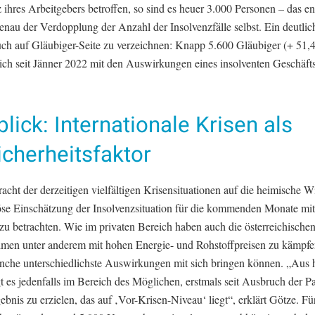
 ihres Arbeitgebers betroffen, so sind es heuer 3.000 Personen – das en
enau der Verdopplung der Anzahl der Insolvenzfälle selbst. Ein deutlic
auch auf Gläubiger-Seite zu verzeichnen: Knapp 5.600 Gläubiger (+ 51,
ich seit Jänner 2022 mit den Auswirkungen eines insolventen Geschäfts
lick: Internationale Krisen als
cherheitsfaktor
acht der derzeitigen vielfältigen Krisensituationen auf die heimische Wir
iöse Einschätzung der Insolvenzsituation für die kommenden Monate mit
zu betrachten. Wie im privaten Bereich haben auch die österreichische
men unter anderem mit hohen Energie- und Rohstoffpreisen zu kämpfen
nche unterschiedlichste Auswirkungen mit sich bringen können. „Aus 
gt es jedenfalls im Bereich des Möglichen, erstmals seit Ausbruch der 
ebnis zu erzielen, das auf ‚Vor-Krisen-Niveau‘ liegt“, erklärt Götze. Fü