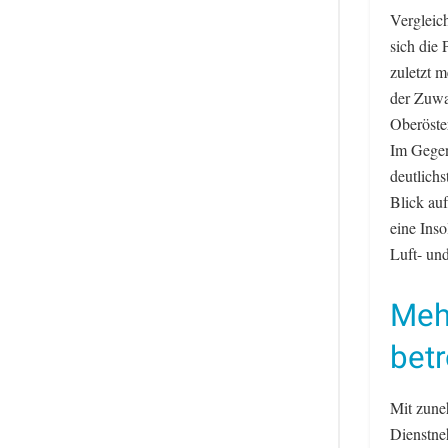
Vergleic
sich die 
zuletzt m
der Zuwa
Oberöste
Im Gegen
deutlich
Blick auf
eine Ins
Luft- un
Meh
betr
Mit zune
Dienstne