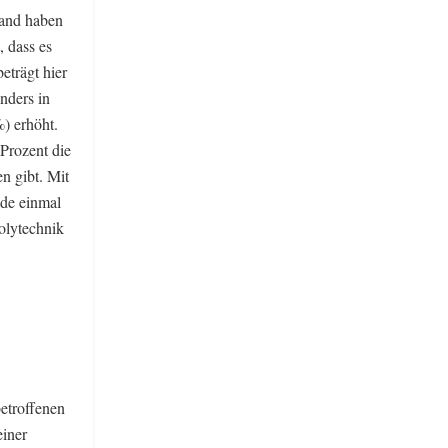
land haben
, dass es
eträgt hier
nders in
) erhöht.
Prozent die
n gibt. Mit
rade einmal
olytechnik
etroffenen
einer