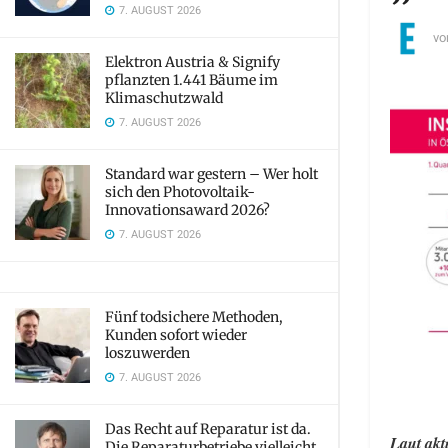
7. AUGUST 2026
vo
Elektron Austria & Signify
pflanzten 1.441 Bäume im
Klimaschutzwald
7. AUGUST 2026
Standard war gestern – Wer holt
sich den Photovoltaik-
Innovationsaward 2026?
7. AUGUST 2026
Fünf todsichere Methoden,
Kunden sofort wieder
loszuwerden
7. AUGUST 2026
Das Recht auf Reparatur ist da.
Laut akt
Die Reparaturbetriebe vielleicht