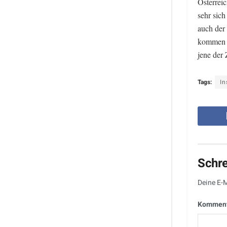
Österrei
sehr sich
auch der
kommen w
jene der
Tags:
In
Schr
Deine E-M
Kommen