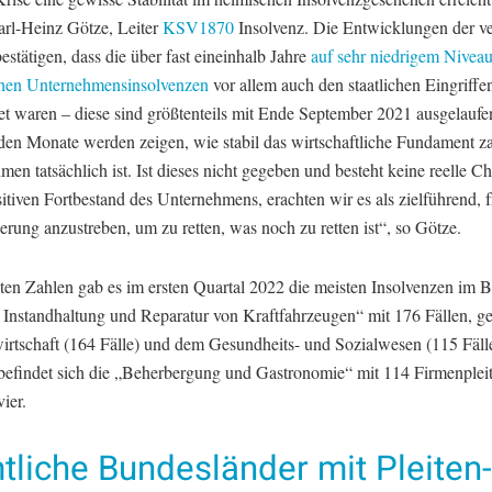
arl-Heinz Götze, Leiter
KSV1870
Insolvenz. Die Entwicklungen der v
stätigen, dass die über fast eineinhalb Jahre
auf sehr niedrigem Nivea
chen Unternehmensinsolvenzen
vor allem auch den staatlichen Eingriffe
et waren – diese sind größtenteils mit Ende September 2021 ausgelaufe
n Monate werden zeigen, wie stabil das wirtschaftliche Fundament za
en tatsächlich ist. Ist dieses nicht gegeben und besteht keine reelle C
itiven Fortbestand des Unternehmens, erachten wir es als zielführend, f
erung anzustreben, um zu retten, was noch zu retten ist“, so Götze.
uten Zahlen gab es im ersten Quartal 2022 die meisten Insolvenzen im B
 Instandhaltung und Reparatur von Kraftfahrzeugen“ mit 176 Fällen, ge
irtschaft (164 Fälle) und dem Gesundheits- und Sozialwesen (115 Fäl
 befindet sich die „Beherbergung und Gastronomie“ mit 114 Firmenplei
vier.
tliche Bundesländer mit Pleiten