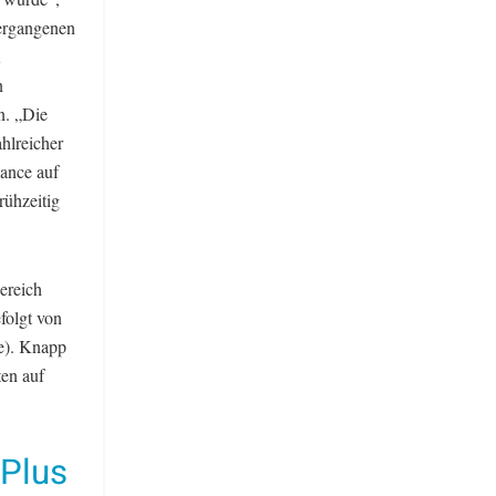
ergangenen
u
n
n. „Die
hlreicher
hance auf
rühzeitig
ereich
folgt von
le). Knapp
ten auf
-Plus