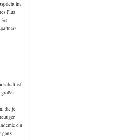
tspricht im
hes Plus
4 %)
partners
tschaft ist
 großer
n
, die je
heutiger
Pandemie ein
r ganz