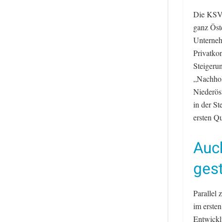
Die KSV18
ganz Öst
Unterneh
Privatkon
Steigerun
„Nachhol
Niederös
in der St
ersten Qu
Auch
ges
Parallel 
im erste
Entwickl