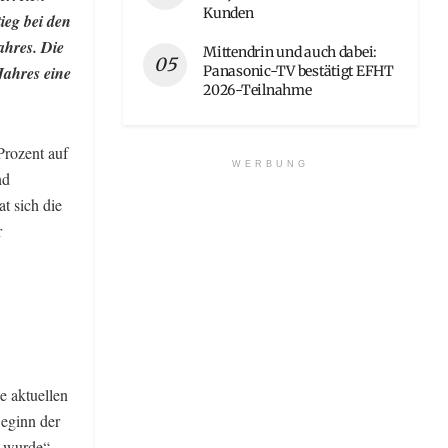
Kunden
ieg bei den
ahres. Die
Mittendrin und auch dabei:
Panasonic-TV bestätigt EFHT
Jahres eine
2026-Teilnahme
Prozent auf
WERBUNG
nd
t sich die
r
e aktuellen
Beginn der
t wurde“,