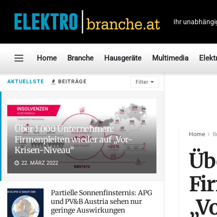
Ihr unabhängi
Home
Branche
Hausgeräte
Multimedia
Elekt
AKTUELLSTE
BEITRÄGE
Filter
Über 1.000 Unternehmen:
Home
B
Firmenpleiten wieder auf „Vor-
Krisen-Niveau“
Üb
22. MÄRZ 2022
Fi
Partielle Sonnenfinsternis: APG
„V
und PV&B Austria sehen nur
geringe Auswirkungen