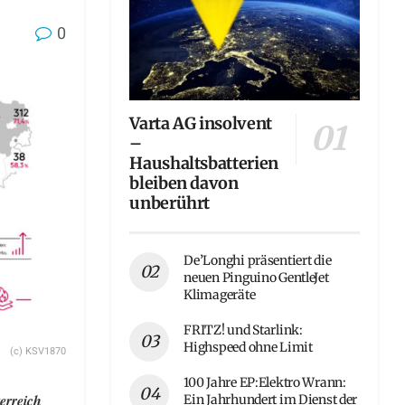
0
Varta AG insolvent
–
Haushaltsbatterien
bleiben davon
unberührt
De’Longhi präsentiert die
neuen Pinguino GentleJet
Klimageräte
FRITZ! und Starlink:
Highspeed ohne Limit
(c) KSV1870
100 Jahre EP:Elektro Wrann:
erreich
Ein Jahrhundert im Dienst der