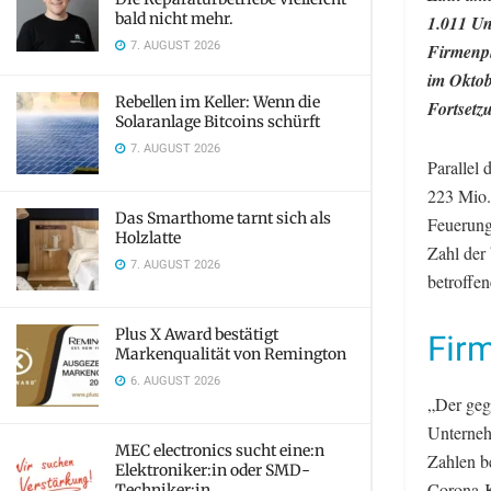
bald nicht mehr.
1.011 Un
7. AUGUST 2026
Firmenpl
im Oktob
Rebellen im Keller: Wenn die
Fortsetz
Solaranlage Bitcoins schürft
7. AUGUST 2026
Parallel
223 Mio. 
Das Smarthome tarnt sich als
Feuerung
Holzlatte
Zahl der
7. AUGUST 2026
betroffe
Plus X Award bestätigt
Fir
Markenqualität von Remington
6. AUGUST 2026
„Der geg
Unternehm
MEC electronics sucht eine:n
Zahlen b
Elektroniker:in oder SMD-
Corona-K
Techniker:in