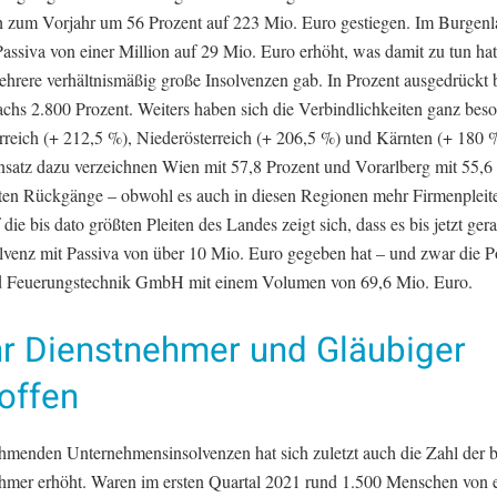
h zum Vorjahr um 56 Prozent auf 223 Mio. Euro gestiegen. Im Burgen
Passiva von einer Million auf 29 Mio. Euro erhöht, was damit zu tun hat
ehrere verhältnismäßig große Insolvenzen gab. In Prozent ausgedrückt b
chs 2.800 Prozent. Weiters haben sich die Verbindlichkeiten ganz beso
rreich (+ 212,5 %), Niederösterreich (+ 206,5 %) und Kärnten (+ 180 %
satz dazu verzeichnen Wien mit 57,8 Prozent und Vorarlberg mit 55,6 
sten Rückgänge – obwohl es auch in diesen Regionen mehr Firmenpleite
 die bis dato größten Pleiten des Landes zeigt sich, dass es bis jetzt ge
olvenz mit Passiva von über 10 Mio. Euro gegeben hat – und zwar die P
d Feuerungstechnik GmbH mit einem Volumen von 69,6 Mio. Euro.
r Dienstnehmer und Gläubiger
offen
hmenden Unternehmensinsolvenzen hat sich zuletzt auch die Zahl der b
hmer erhöht. Waren im ersten Quartal 2021 rund 1.500 Menschen von 