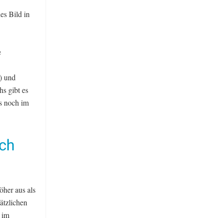
es Bild in
e
) und
s gibt es
ls noch im
ich
öher aus als
ätzlichen
 im