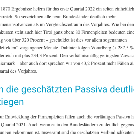
70 Ergebnisse liefern für das erste Quartal 2022 ein selten einheitlich
erreich. So verzeichnen alle neun Bundesländer deutlich mehr
mensinsolvenzen als im Vergleichszeitraum des Vorjahres. Wie bei den
kursen steht auch hier Tirol ganz oben: 80 Firmenpleiten bedeuten ein
g von über 320 Prozent – geschuldet ist dies vor allem sogenannten
effekten“ vergangener Monate. Dahinter folgen Vorarlberg (+ 287,5 %
terreich mit plus 234,3 Prozent. Den verhältnismäßig geringsten Zuwach
eiermark – aber auch dort sprechen wir von 43,2 Prozent mehr Fällen a
artal des Vorjahres.
 die geschätzten Passiva deutl
tiegen
zur Entwicklung der Firmenpleiten fallen auch die vorläufigen Passiva h
n Quartal 2021. Auch wenn es in den Bundesländern zu deutlich gegens
ungen gekommen ist. Insgesamt sind die geschätzten Verbindlichkeiten