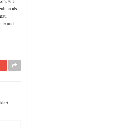
von, wie
zahlen als
inzu
rate und
kiert