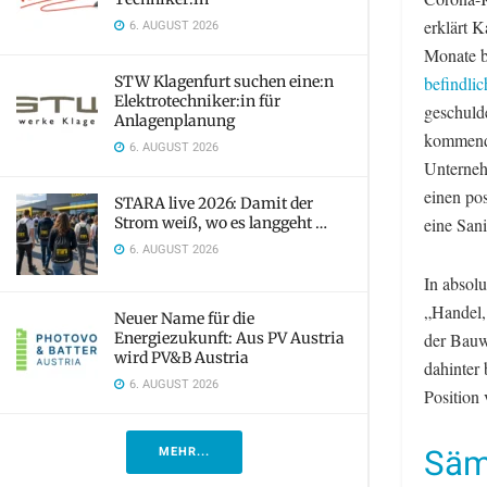
erklärt K
6. AUGUST 2026
Monate be
STW Klagenfurt suchen eine:n
befindli
Elektrotechniker:in für
geschuld
Anlagenplanung
kommende
6. AUGUST 2026
Unternehm
einen pos
STARA live 2026: Damit der
Strom weiß, wo es langgeht …
eine Sani
6. AUGUST 2026
In absol
„Handel,
Neuer Name für die
Energiezukunft: Aus PV Austria
der Bauw
wird PV&B Austria
dahinter
6. AUGUST 2026
Position 
Säm
MEHR...