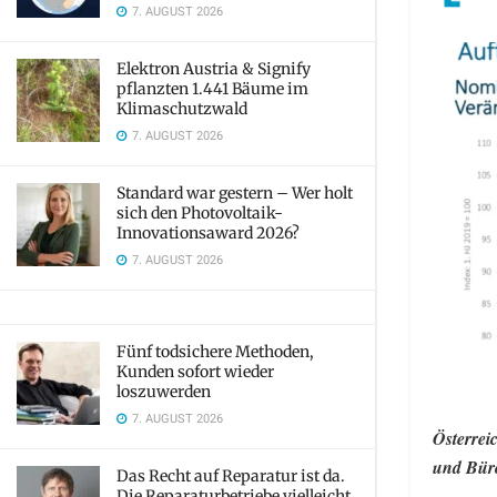
7. AUGUST 2026
Elektron Austria & Signify
pflanzten 1.441 Bäume im
Klimaschutzwald
7. AUGUST 2026
Standard war gestern – Wer holt
sich den Photovoltaik-
Innovationsaward 2026?
7. AUGUST 2026
Fünf todsichere Methoden,
Kunden sofort wieder
loszuwerden
7. AUGUST 2026
Österrei
und Büro
Das Recht auf Reparatur ist da.
Die Reparaturbetriebe vielleicht