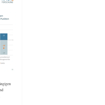
hängigen
und
n