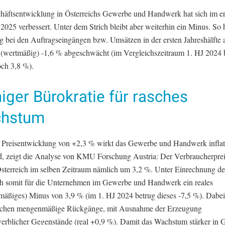
häftsentwicklung in Österreichs Gewerbe und Handwerk hat sich im er
2025 verbessert. Unter dem Strich bleibt aber weiterhin ein Minus. So h
 bei den Auftragseingängen bzw. Umsätzen in der ersten Jahreshälfte 
 (wertmäßig) -1,6 % abgeschwächt (im Vergleichszeitraum 1. HJ 2024 
ch 3,8 %).
ger Bürokratie für rasches
hstum
r Preisentwicklung von +2,3 % wirkt das Gewerbe und Handwerk inflat
, zeigt die Analyse von KMU Forschung Austria: Der Verbraucherpre
 Österreich im selben Zeitraum nämlich um 3,2 %. Unter Einrechnung d
ich somit für die Unternehmen im Gewerbe und Handwerk ein reales
äßiges) Minus von 3,9 % (im 1. HJ 2024 betrug dieses -7,5 %). Dabei
nchen mengenmäßige Rückgänge, mit Ausnahme der Erzeugung
erblicher Gegenstände (real +0,9 %). Damit das Wachstum stärker in 