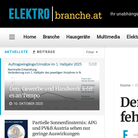
Ihr unabhängi
Home
Branche
Hausgeräte
Multimedia
Elekt
AKTUELLSTE
BEITRÄGE
Filter
Home
E
Dem Gewerbe und Handwerk fehlt
es an Tempo
De
10. OKTOBER 2025
fe
Partielle Sonnenfinsternis: APG
und PV&B Austria sehen nur
geringe Auswirkungen
vo