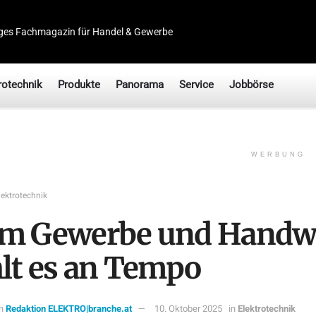
ges Fachmagazin für Handel & Gewerbe
rotechnik
Produkte
Panorama
Service
Jobbörse
WERBUNG
lektrotechnik
m Gewerbe und Handw
hlt es an Tempo
n
Redaktion ELEKTRO|branche.at
10. Oktober 2025
in
Elektrotechnik