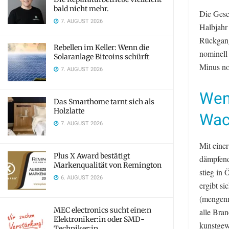
bald nicht mehr.
Die Gesc
7. AUGUST 2026
Halbjahr 
Rückgang
Rebellen im Keller: Wenn die
nominell
Solaranlage Bitcoins schürft
Minus no
7. AUGUST 2026
Weni
Das Smarthome tarnt sich als
Holzlatte
Wac
7. AUGUST 2026
Mit eine
Plus X Award bestätigt
dämpfend
Markenqualität von Remington
stieg in
6. AUGUST 2026
ergibt s
(mengenm
MEC electronics sucht eine:n
alle Bra
Elektroniker:in oder SMD-
kunstgew
Techniker:in