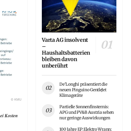
Varta AG insolvent
–
Haushaltsbatterien
bleiben davon
unberührt
De’Longhi präsentiert die
neuen Pinguino GentleJet
Klimageräte
© KMU
Partielle Sonnenfinsternis:
APG und PV&B Austria sehen
ei Kosten
nur geringe Auswirkungen
100 Jahre EP:Elektro Wrann: