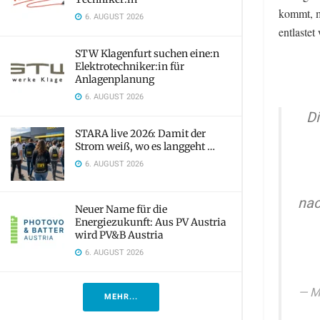
kommt, m
6. AUGUST 2026
entlastet
STW Klagenfurt suchen eine:n
Elektrotechniker:in für
Anlagenplanung
6. AUGUST 2026
Di
STARA live 2026: Damit der
Strom weiß, wo es langgeht …
6. AUGUST 2026
nac
Neuer Name für die
Energiezukunft: Aus PV Austria
wird PV&B Austria
6. AUGUST 2026
M
MEHR...