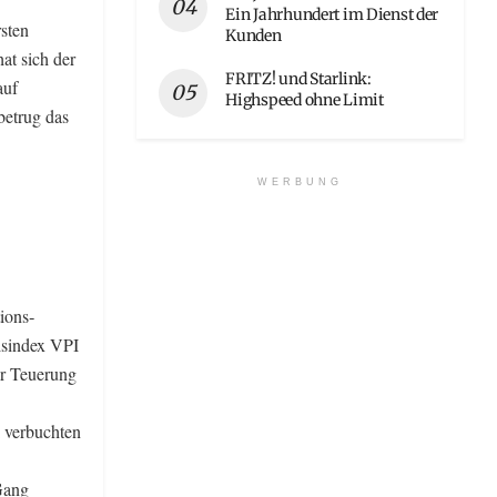
Ein Jahrhundert im Dienst der
sten
Kunden
at sich der
FRITZ! und Starlink:
auf
Highspeed ohne Limit
betrug das
WERBUNG
ions­
isindex VPI
er Teuerung
 verbuchten
Gang