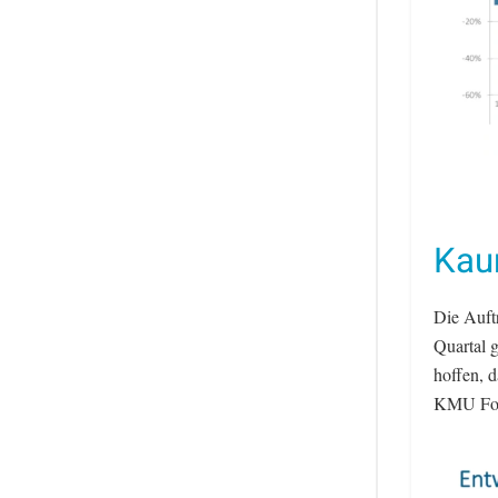
Kau
Die Auft
Quartal 
hoffen, d
KMU For