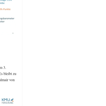
m 3.
s bleibt zu
hlmair von