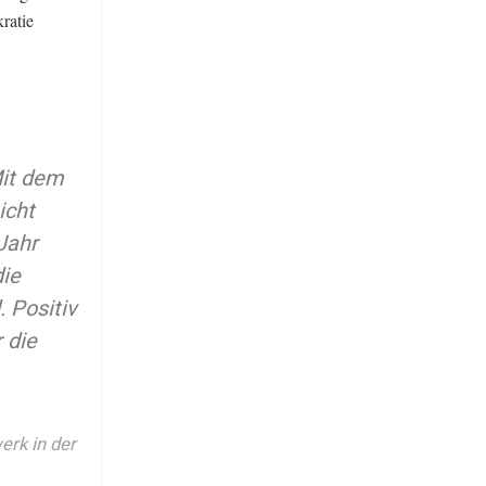
ratie
Mit dem
icht
Jahr
die
 Positiv
 die
rk in der