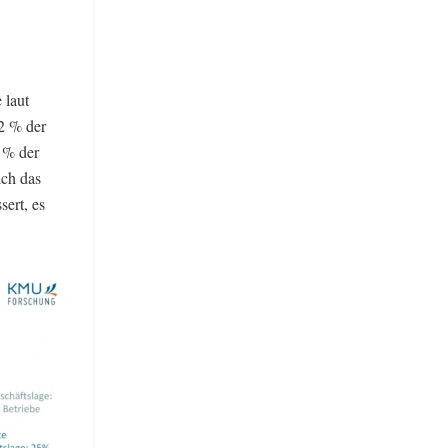
 laut
2 % der
5 % der
ich das
ert, es