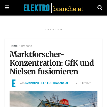
WERBUNG
Home
Branche
Marktforscher-
Konzentration: GfK und
Nielsen fusionieren
von
Redaktion ELEKTRO|branche.at
7. Juli 2022