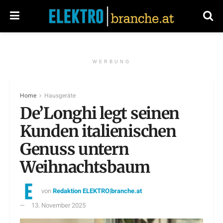
WERBUNG
Home
Hausgeräte
De’Longhi legt seinen
Kunden italienischen
Genuss untern
Weihnachtsbaum
von
Redaktion ELEKTRO|branche.at
13. November 2025