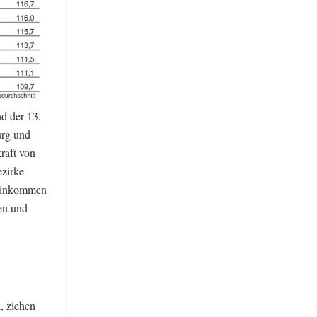
d der 13.
urg und
raft von
ezirke
oeinkommen
en und
, ziehen