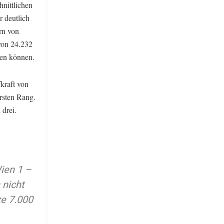
hnittlichen
 deutlich
rn von
von 24.232
ben können.
kraft von
rsten Rang.
drei.
ien 1 –
 nicht
ze 7.000