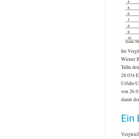
Im Vergl
Wiener B
Tulln de
28.034 E
Urfahr-U
von 26.9
damit de
Ein 
Vergleic