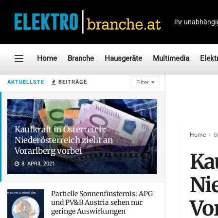
Ihr unabhängi
Home
Branche
Hausgeräte
Multimedia
Elekt
AKTUELLSTE
BEITRÄGE
Filter
Kaufkraft in Österreich:
Home
B
Niederösterreich zieht an
Vorarlberg vorbei
Kau
8. APRIL 2021
Ni
Partielle Sonnenfinsternis: APG
Vo
und PV&B Austria sehen nur
geringe Auswirkungen