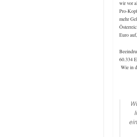
wir vor 
Pro-Kopf
mehr Gel
Österrei
Euro auf
Beeindru
60.334 E
Wie in d
Wü
I
ein