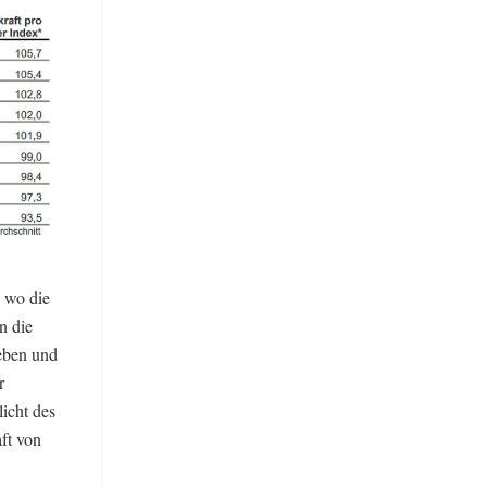
 wo die
n die
eben und
r
icht des
ft von