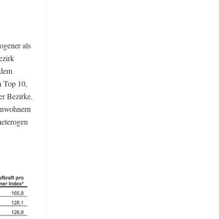
ogener als
ezirk
 dem
n Top 10,
er Bezirke.
Einwohnern
heterogen