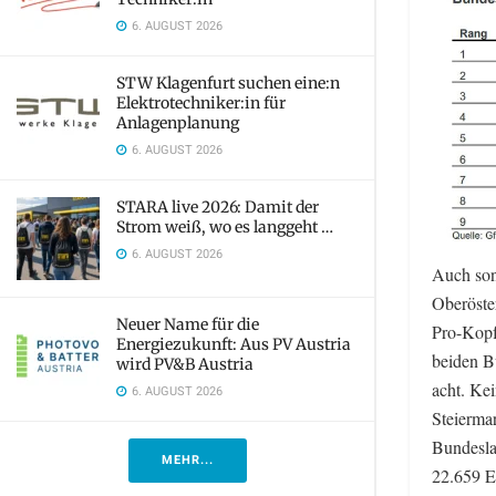
6. AUGUST 2026
STW Klagenfurt suchen eine:n
Elektrotechniker:in für
Anlagenplanung
6. AUGUST 2026
STARA live 2026: Damit der
Strom weiß, wo es langgeht …
6. AUGUST 2026
Auch son
Oberöste
Neuer Name für die
Pro-Kopf
Energiezukunft: Aus PV Austria
beiden B
wird PV&B Austria
acht. Ke
6. AUGUST 2026
Steierma
Bundesla
MEHR...
22.659 E