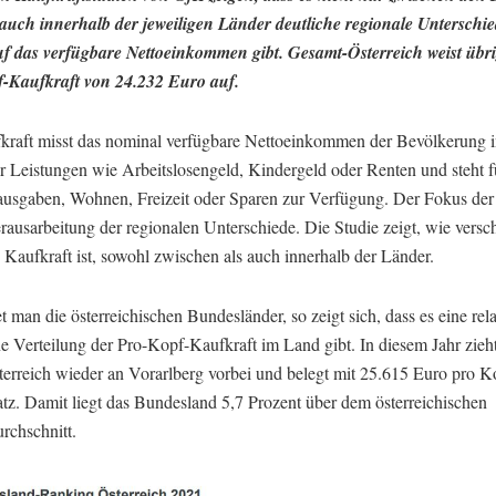
auch innerhalb der jeweiligen Länder deutliche regionale Unterschie
f das verfügbare Nettoeinkommen gibt. Gesamt-Österreich weist übri
-Kaufkraft von 24.232 Euro auf.
kraft misst das nominal verfügbare Nettoeinkommen der Bevölkerung i
er Leistungen wie Arbeitslosengeld, Kindergeld oder Renten und steht f
sgaben, Wohnen, Freizeit oder Sparen zur Verfügung. Der Fokus der S
rausarbeitung der regionalen Unterschiede. Die Studie zeigt, wie versc
 Kaufkraft ist, sowohl zwischen als auch innerhalb der Länder.
t man die österreichischen Bundesländer, so zeigt sich, dass es eine rela
 Verteilung der Pro-Kopf-Kaufkraft im Land gibt. In diesem Jahr zieh
terreich wieder an Vorarlberg vorbei und belegt mit 25.615 Euro pro K
atz. Damit liegt das Bundesland 5,7 Prozent über dem österreichischen
rchschnitt.