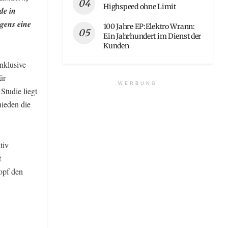
Highspeed ohne Limit
de in
gens eine
100 Jahre EP:Elektro Wrann:
Ein Jahrhundert im Dienst der
Kunden
nklusive
ür
WERBUNG
tudie liegt
hieden die
tiv
t
opf den