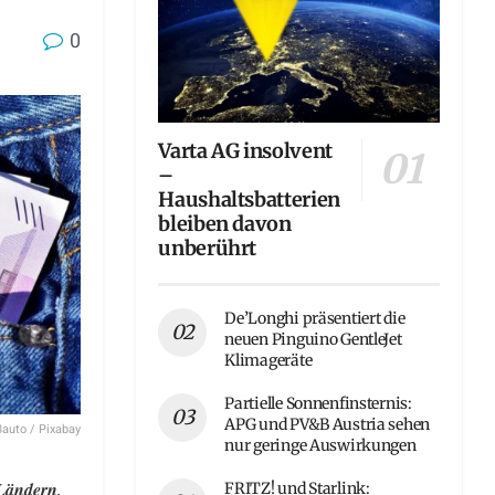
0
Varta AG insolvent
–
Haushaltsbatterien
bleiben davon
unberührt
De’Longhi präsentiert die
neuen Pinguino GentleJet
Klimageräte
Partielle Sonnenfinsternis:
APG und PV&B Austria sehen
3auto / Pixabay
nur geringe Auswirkungen
 Ländern,
FRITZ! und Starlink: