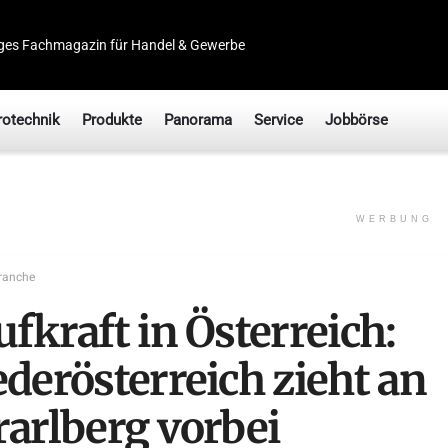
ges Fachmagazin für Handel & Gewerbe
rotechnik
Produkte
Panorama
Service
Jobbörse
WERBUNG
ranche
fkraft in Österreich:
ederösterreich zieht an
rarlberg vorbei