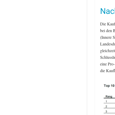
Nac
Die Kaufk
bei den 
(Innere 
Landesdur
gleichze
Schlussl
eine Pro
die Kaufk