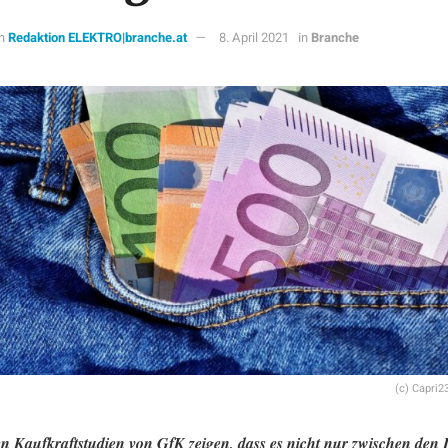
n
Redaktion ELEKTRO|branche.at
8. April 2021
in
Branche
(c) Capri2
n Kaufkraftstudien von GfK zeigen, dass es nicht nur zwischen den