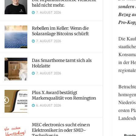
bald nicht mehr.
sondern 
7. AUGUST 2026
Bezug au
Pro-Kopf
Rebellen im Keller: Wenn die
Solaranlage Bitcoins schürft
Die Kauf
7. AUGUST 2026
staatlich
Konsumau
Das Smarthome tarnt sich als
in der He
Holzlatte
regionale
7. AUGUST 2026
Betrachte
Plus X Award bestätigt
homogene
Markenqualität von Remington
Niederös
6. AUGUST 2026
ersten Pl
Landesdu
MEC electronics sucht eine:n
Elektroniker:in oder SMD-
Techniker:in