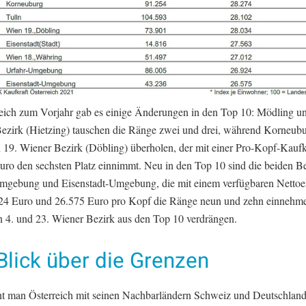
eich zum Vorjahr gab es einige Änderungen in den Top 10: Mödling un
ezirk (Hietzing) tauschen die Ränge zwei und drei, während Korneub
n 19. Wiener Bezirk (Döbling) überholen, der mit einer Pro-Kopf-Kaufk
uro den sechsten Platz einnimmt. Neu in den Top 10 sind die beiden B
mgebung und Eisenstadt-Umgebung, die mit einem verfügbaren Nett
24 Euro und 26.575 Euro pro Kopf die Ränge neun und zehn einnehm
n 4. und 23. Wiener Bezirk aus den Top 10 verdrängen.
Blick über die Grenzen
ht man Österreich mit seinen Nachbarländern Schweiz und Deutschland