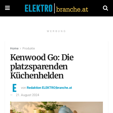
WERBUNG
Home
Produkte
Kenwood Go: Die
platzsparenden
Küchenhelden
von
Redaktion ELEKTRO|branche.at
21. August 2024