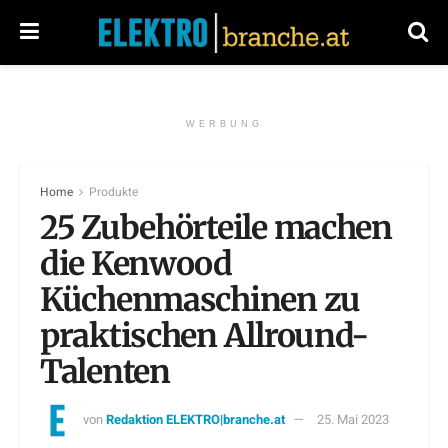
WERBUNG
Home
Produkte
25 Zubehörteile machen
die Kenwood
Küchenmaschinen zu
praktischen Allround-
Talenten
von
Redaktion ELEKTRO|branche.at
25. Mai 2023