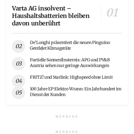
Varta AG insolvent –
Haushaltsbatterien bleiben
davon unberührt
De’Longhi präsentiert die neuen Pinguino
GentleJet Klimageräte
Partielle Sonnenfinsternis: APG und PV&B
Austria sehen nur geringe Auswirkungen
FRITZ! und Starlink: Highspeed ohne Limit
100 Jahre EP:Elektro Wrann: Ein Jahrhundert im
Dienst der Kunden
WERBUNG
WERBUNG