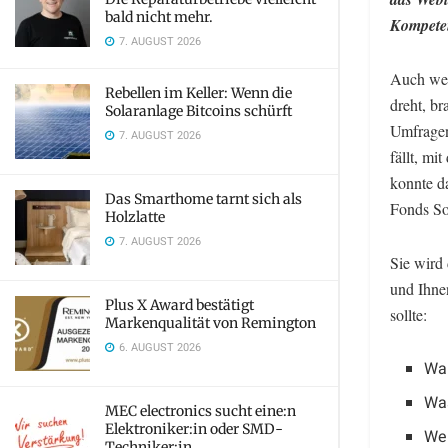
bald nicht mehr.
Kompete
7. AUGUST 2026
Auch wen
Rebellen im Keller: Wenn die
dreht, br
Solaranlage Bitcoins schürft
Umfragen
7. AUGUST 2026
fällt, mi
konnte d
Das Smarthome tarnt sich als
Fonds So
Holzlatte
7. AUGUST 2026
Sie wird 
und Ihne
Plus X Award bestätigt
sollte:
Markenqualität von Remington
6. AUGUST 2026
War
Was
MEC electronics sucht eine:n
Elektroniker:in oder SMD-
Wel
Techniker:in