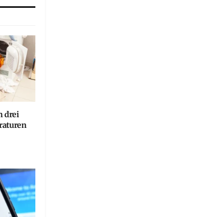
n drei
raturen