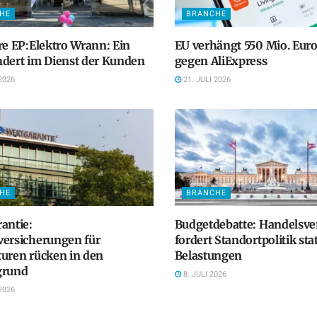
HE
BRANCHE
re EP:Elektro Wrann: Ein
EU verhängt 550 Mio. Euro
dert im Dienst der Kunden
gegen AliExpress
2026
21. JULI 2026
HE
BRANCHE
antie:
Budgetdebatte: Handelsv
versicherungen für
fordert Standortpolitik sta
uren rücken in den
Belastungen
grund
8. JULI 2026
2026