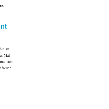
emen
rnt
hin zu
ses Mal
nellsten
t freuen.