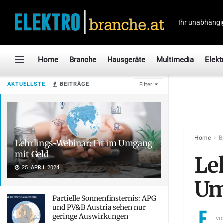
Ihr unabhängi
Home
Branche
Hausgeräte
Multimedia
Elekt
AKTUELLSTE
BEITRÄGE
Filter
Home
B
Lehrlings-Webinar: Fit im Umgang
mit Geld
Le
25. APRIL 2024
Um
Partielle Sonnenfinsternis: APG
und PV&B Austria sehen nur
geringe Auswirkungen
vo