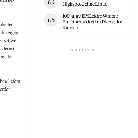
Highspeed ohne Limit
100 Jahre EP:Elektro Wrann:
Ein Jahrhundert im Dienst der
nheiten
Kunden
ich zeigen
er schwer
siderin)
WERBUNG
ung des
ben liefern
werden