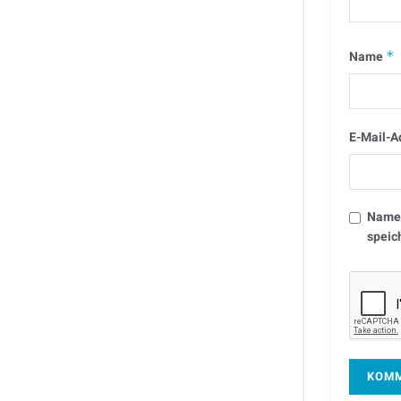
Name
*
E-Mail-A
Name,
speic