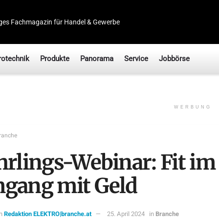
ges Fachmagazin für Handel & Gewerbe
rotechnik
Produkte
Panorama
Service
Jobbörse
WERBUNG
ranche
hrlings-Webinar: Fit im
gang mit Geld
n
Redaktion ELEKTRO|branche.at
25. April 2024
in
Branche