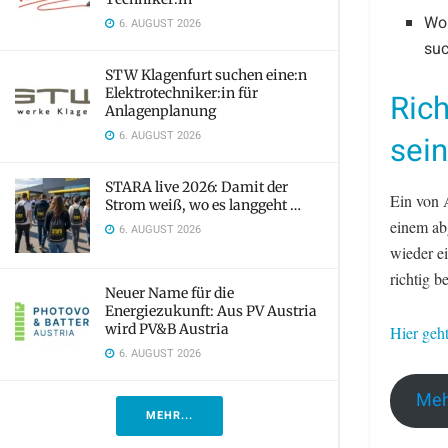
Wo 
6. AUGUST 2026
su
STW Klagenfurt suchen eine:n
Elektrotechniker:in für
Rich
Anlagenplanung
6. AUGUST 2026
sein
STARA live 2026: Damit der
Ein von 
Strom weiß, wo es langgeht …
einem ab
6. AUGUST 2026
wieder e
richtig b
Neuer Name für die
Energiezukunft: Aus PV Austria
wird PV&B Austria
Hier geh
6. AUGUST 2026
Meh
MEHR...