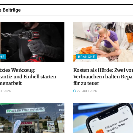
he
Beiträge
HE
BRANCHE
tztes Werkzeug:
Kosten als Hürde: Zwei vo
antie und Einhell starten
Verbrauchern halten Repa
enarbeit
für zu teuer
T 2026
27. JULI 2026