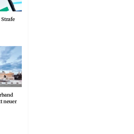
 Strafe
erband
tt neuer