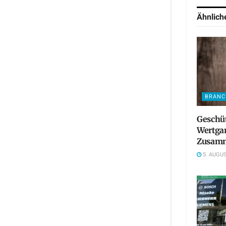
Ähnlic
BRANC
Geschü
Wertgar
Zusamm
5. AUGUS