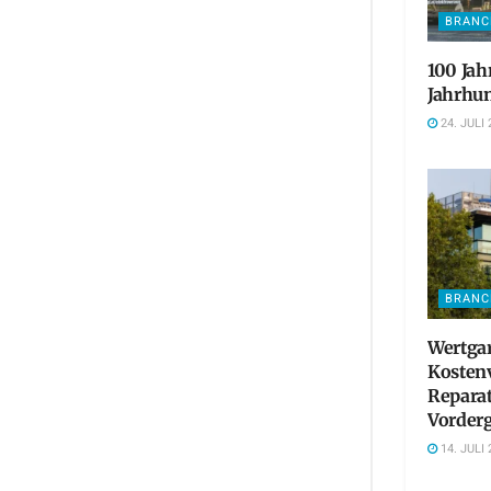
BRANC
100 Jah
Jahrhun
24. JULI 
BRANC
Wertgar
Kosten
Reparat
Vorder
14. JULI 