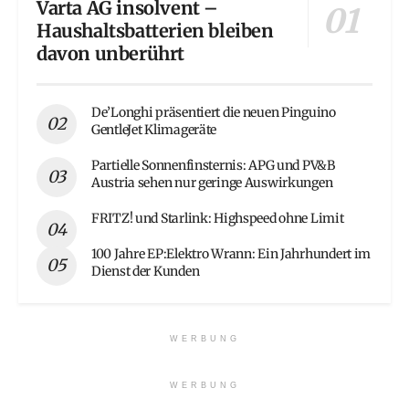
Varta AG insolvent –
Haushaltsbatterien bleiben
davon unberührt
De’Longhi präsentiert die neuen Pinguino
GentleJet Klimageräte
Partielle Sonnenfinsternis: APG und PV&B
Austria sehen nur geringe Auswirkungen
FRITZ! und Starlink: Highspeed ohne Limit
100 Jahre EP:Elektro Wrann: Ein Jahrhundert im
Dienst der Kunden
WERBUNG
WERBUNG