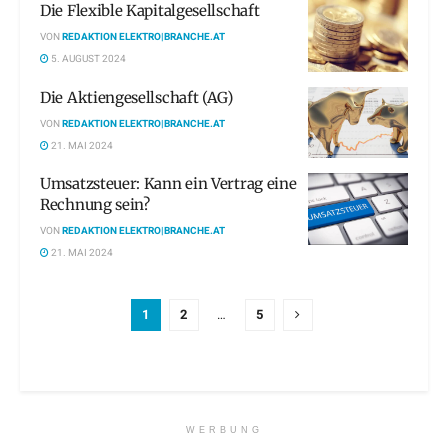
Die Flexible Kapitalgesellschaft
VON
REDAKTION ELEKTRO|BRANCHE.AT
5. AUGUST 2024
Die Aktiengesellschaft (AG)
VON
REDAKTION ELEKTRO|BRANCHE.AT
21. MAI 2024
Umsatzsteuer: Kann ein Vertrag eine
Rechnung sein?
VON
REDAKTION ELEKTRO|BRANCHE.AT
21. MAI 2024
1
2
…
5
WERBUNG