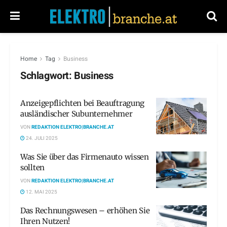
Home
Tag
Business
Schlagwort:
Business
Anzeigepflichten bei Beauftragung
ausländischer Subunternehmer
VON
REDAKTION ELEKTRO|BRANCHE.AT
24. JULI 2025
Was Sie über das Firmenauto wissen
sollten
VON
REDAKTION ELEKTRO|BRANCHE.AT
12. MAI 2025
Das Rechnungswesen – erhöhen Sie
Ihren Nutzen!