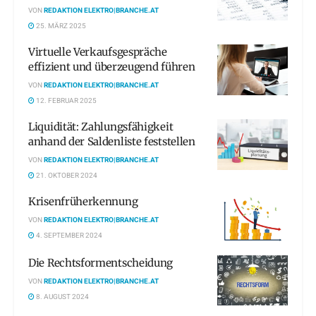
VON
REDAKTION ELEKTRO|BRANCHE.AT
25. MÄRZ 2025
Virtuelle Verkaufsgespräche
effizient und überzeugend führen
VON
REDAKTION ELEKTRO|BRANCHE.AT
12. FEBRUAR 2025
Liquidität: Zahlungsfähigkeit
anhand der Saldenliste feststellen
VON
REDAKTION ELEKTRO|BRANCHE.AT
21. OKTOBER 2024
Krisenfrüherkennung
VON
REDAKTION ELEKTRO|BRANCHE.AT
4. SEPTEMBER 2024
Die Rechtsformentscheidung
VON
REDAKTION ELEKTRO|BRANCHE.AT
8. AUGUST 2024