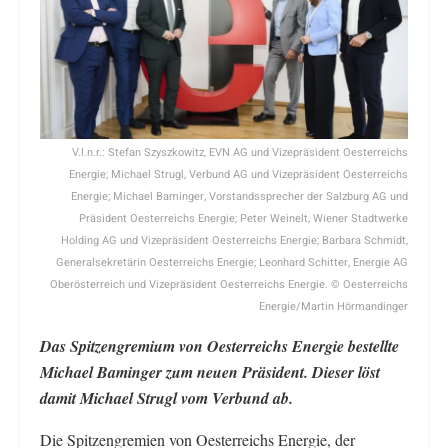
V.l.n.r.: Stefan Szyszkowitz, EVN AG und Vizepräsident Oesterreichs
Energie; Michael Strugl, Verbund AG und Vizepräsident Oesterreichs
Energie; Michael Baminger, Vorstandssprecher der Salzburg AG und
Präsident Oesterreichs Energie; Peter Weinelt, Wiener Stadtwerke
Holding AG und Vizepräsident Oesterreichs Energie; Barbara Schmidt,
Generalsekretärin Oesterreichs Energie; Leonhard Schitter, Energie AG
Oberösterreich und Vizepräsident Oesterreichs Energie. © Oesterreichs
Energie/Martin Hörmandinger
Das Spitzengremium von Oesterreichs Energie bestellte
Michael Baminger zum neuen Präsident. Dieser löst
damit Michael Strugl vom Verbund ab.
Die Spitzengremien von Oesterreichs Energie, der