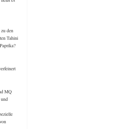
t zu den
ten Tahini
 Paprika?
erfeinert
und MQ
 und
ezielle
 von