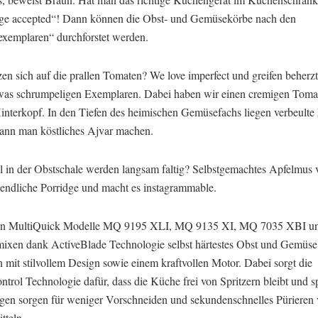
ge accepted“! Dann können die Obst- und Gemüsekörbe nach den
xemplaren“ durchforstet werden.
zen sich auf die prallen Tomaten? We love imperfect und greifen beherz
was schrumpeligen Exemplaren. Dabei haben wir einen cremigen Toma
interkopf. In den Tiefen des heimischen Gemüsefachs liegen verbeulte
ann man köstliches Ajvar machen.
l in der Obstschale werden langsam faltig? Selbstgemachtes Apfelmus v
endliche Porridge und macht es instagrammable.
un MultiQuick Modelle MQ 9195 XLI, MQ 9135 XI, MQ 7035 XBI 
ixen dank ActiveBlade Technologie selbst härtestes Obst und Gemüse
 mit stilvollem Design sowie einem kraftvollen Motor. Dabei sorgt die
trol Technologie dafür, dass die Küche frei von Spritzern bleibt und sp
gen sorgen für weniger Vorschneiden und sekundenschnelles Pürieren
tteln.