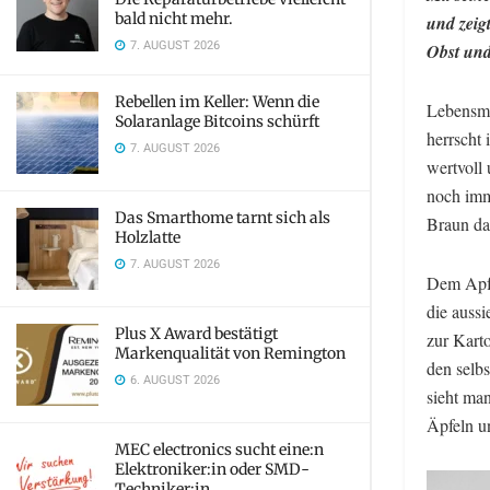
bald nicht mehr.
und zeig
7. AUGUST 2026
Obst und
Rebellen im Keller: Wenn die
Lebensmi
Solaranlage Bitcoins schürft
herrscht
7. AUGUST 2026
wertvoll
noch imm
Das Smarthome tarnt sich als
Braun da
Holzlatte
7. AUGUST 2026
Dem Apfe
die aussi
Plus X Award bestätigt
zur Kart
Markenqualität von Remington
den selb
6. AUGUST 2026
sieht ma
Äpfeln un
MEC electronics sucht eine:n
Elektroniker:in oder SMD-
Techniker:in