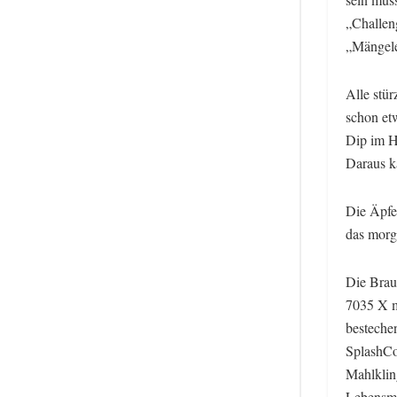
„Challen
„Mängele
Alle stür
schon et
Dip im H
Daraus k
Die Äpfe
das morg
Die Bra
7035 X m
bestechen
SplashCon
Mahlklin
Lebensmi