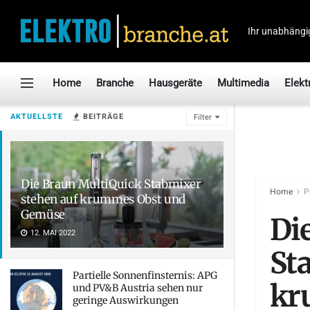
Ihr unabhängi
Home
Branche
Hausgeräte
Multimedia
Elekt
AKTUELLSTE
BEITRÄGE
Filter
Die Braun MultiQuick Stabmixer
Home
P
stehen auf krummes Obst und
Gemüse
Di
12. MAI 2022
St
Partielle Sonnenfinsternis: APG
kr
und PV&B Austria sehen nur
geringe Auswirkungen