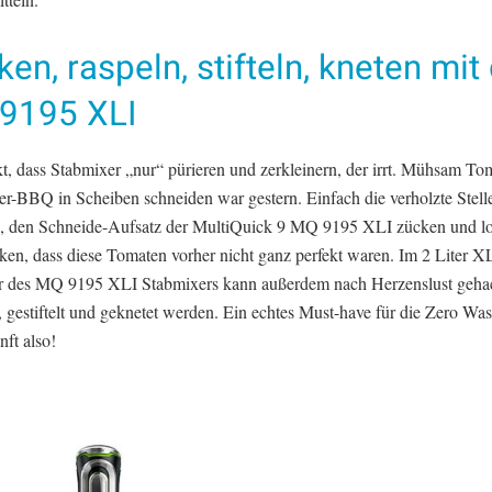
en, raspeln, stifteln, kneten mi
9195 XLI
t, dass Stabmixer „nur“ pürieren und zerkleinern, der irrt. Mühsam To
er-BBQ in Scheiben schneiden war gestern. Einfach die verholzte Stell
n, den Schneide-Aufsatz der MultiQuick 9 MQ 9195 XLI zücken und lo
ken, dass diese Tomaten vorher nicht ganz perfekt waren. Im 2 Liter 
r des MQ 9195 XLI Stabmixers kann außerdem nach Herzenslust geha
, gestiftelt und geknetet werden. Ein echtes Must-have für die Zero W
ft also!