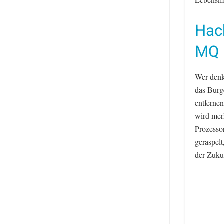
Hack
MQ 
Wer denk
das Burg
entferne
wird mer
Prozesso
geraspelt
der Zukun