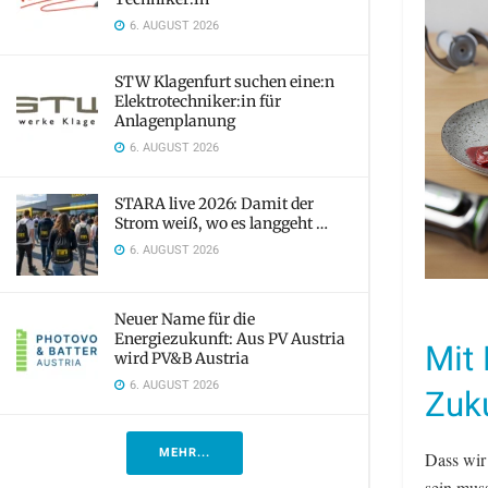
6. AUGUST 2026
STW Klagenfurt suchen eine:n
Elektrotechniker:in für
Anlagenplanung
6. AUGUST 2026
STARA live 2026: Damit der
Strom weiß, wo es langgeht …
6. AUGUST 2026
Neuer Name für die
Energiezukunft: Aus PV Austria
Mit
wird PV&B Austria
6. AUGUST 2026
Zuk
MEHR...
Dass wir 
sein mus