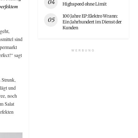
Highspeed ohne Limit
perfektem
100 Jahre EP:Elektro Wrann:
Ein Jahrhundert im Dienst der
Kunden
geht,
smittel sind
upermarkt
WERBUNG
fect!“ sagt
 Strunk,
hlägt und
ree, noch
m Salat
rfekten