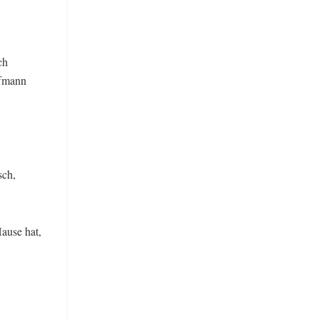
ch
ffmann
sch,
ause hat,