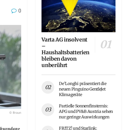
0
Varta AG insolvent
–
Haushaltsbatterien
bleiben davon
unberührt
De’Longhi präsentiert die
neuen Pinguino GentleJet
Klimageräte
Partielle Sonnenfinsternis:
APG und PV&B Austria sehen
© Braun
nur geringe Auswirkungen
schwendung
FRITZ! und Starlink: