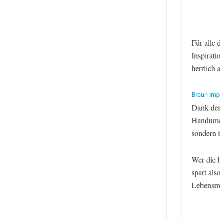
Für alle 
Inspirat
herrlich
Braun Imp
Dank der
Handumdre
sondern 
Wer die 
spart als
Lebensmi