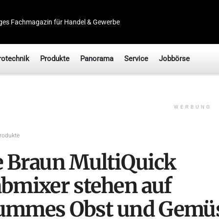
ges Fachmagazin für Handel & Gewerbe
rotechnik
Produkte
Panorama
Service
Jobbörse
WERBUNG
rodukte
e Braun MultiQuick
abmixer stehen auf
ummes Obst und Gemü