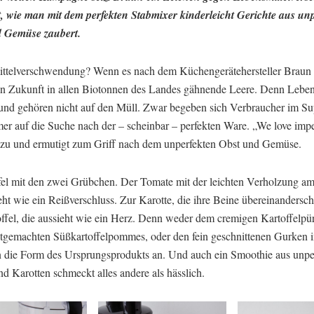
t, wie man mit dem perfekten Stabmixer kinderleicht Gerichte aus un
 Gemüse zaubert.
ttelverschwendung? Wenn es nach dem Küchengerätehersteller Braun 
 in Zukunft in allen Biotonnen des Landes gähnende Leere. Denn Leben
 und gehören nicht auf den Müll. Zwar begeben sich Verbraucher im S
er auf die Suche nach der – scheinbar – perfekten Ware. „We love imper
zu und ermutigt zum Griff nach dem unperfekten Obst und Gemüse.
l mit den zwei Grübchen. Der Tomate mit der leichten Verholzung am
eht wie ein Reißverschluss. Zur Karotte, die ihre Beine übereinandersc
offel, die aussieht wie ein Herz. Denn weder dem cremigen Kartoffelpü
stgemachten Süßkartoffelpommes, oder den fein geschnittenen Gurken i
n die Form des Ursprungsprodukts an. Und auch ein Smoothie aus unpe
d Karotten schmeckt alles andere als hässlich.