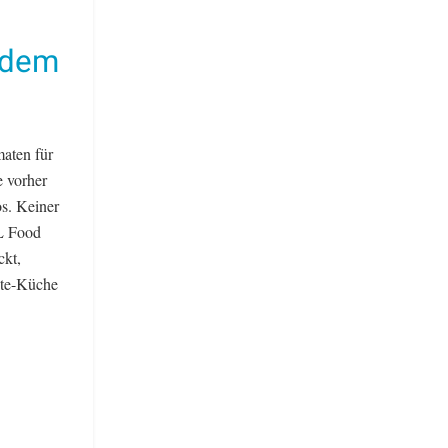
t dem
maten für
e vorher
s. Keiner
XL Food
ckt,
aste-Küche