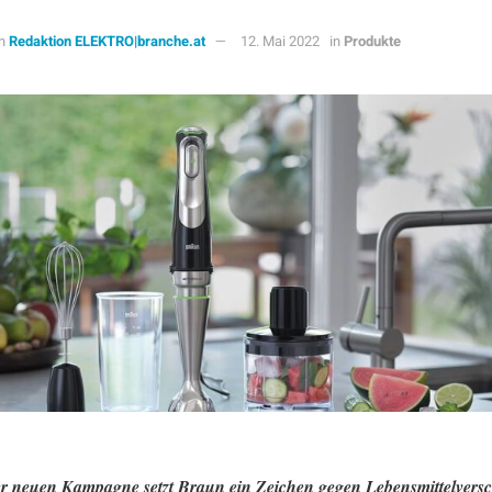
n
Redaktion ELEKTRO|branche.at
12. Mai 2022
in
Produkte
er neuen Kampagne setzt Braun ein Zeichen gegen Lebensmittelver