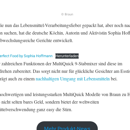
© Braun
die nun das Lebensmittel-Verarbeitungsfieber gepackt hat, aber noch na
ion suchen, hat die deutsche Köchin, Autorin und Aktivistin Sophia Ho
 abwechslungsreiche Gerichte entwickelt.
erfect Food by Sophia Hoffmann
Herunterladen
 zahlreichen Funktionen der MultiQuick 9-Stabmixer sind diese im
hen zubereitet. Das sorgt nicht nur für glückliche Gesichter am Essti
trägt auch zu einem
nachhaltigen Umgang mit Lebensmitteln
bei.
hochwertigen und leistungsstarken MultiQuick Modelle von Braun zu H
o nicht selten bares Geld, sondern bietet der weltweiten
ttelverschwendung ganz easy die Stirn.
Mehr Produkt-News