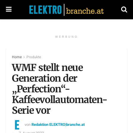
WERBUNG
Home
Produkte
WMF stellt neue
Generation der
„Perfection“-
Kaffeevollautomaten-
Serie vor
von
Redaktion ELEKTRO|branche.at