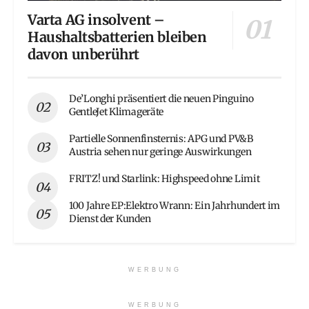
Varta AG insolvent –
Haushaltsbatterien bleiben
davon unberührt
De’Longhi präsentiert die neuen Pinguino
GentleJet Klimageräte
Partielle Sonnenfinsternis: APG und PV&B
Austria sehen nur geringe Auswirkungen
FRITZ! und Starlink: Highspeed ohne Limit
100 Jahre EP:Elektro Wrann: Ein Jahrhundert im
Dienst der Kunden
WERBUNG
WERBUNG