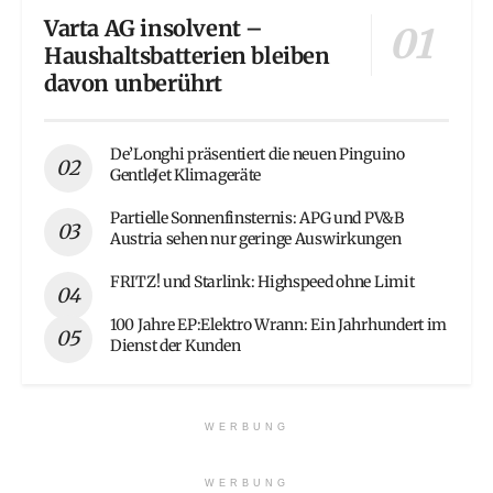
Varta AG insolvent –
Haushaltsbatterien bleiben
davon unberührt
De’Longhi präsentiert die neuen Pinguino
GentleJet Klimageräte
Partielle Sonnenfinsternis: APG und PV&B
Austria sehen nur geringe Auswirkungen
FRITZ! und Starlink: Highspeed ohne Limit
100 Jahre EP:Elektro Wrann: Ein Jahrhundert im
Dienst der Kunden
WERBUNG
WERBUNG