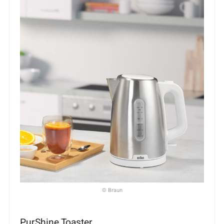
© Braun
PurShine Toaster