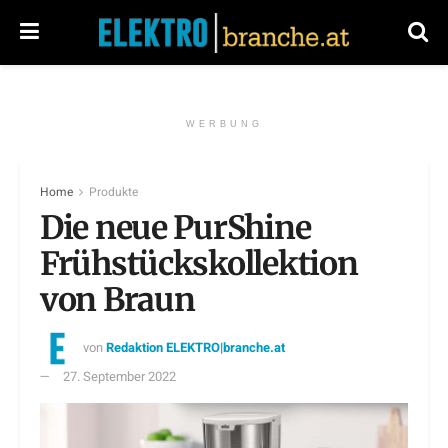
WERBUNG
Home
Produkte
Die neue PurShine
Frühstückskollektion
von Braun
von
Redaktion ELEKTRO|branche.at
27. September 2022