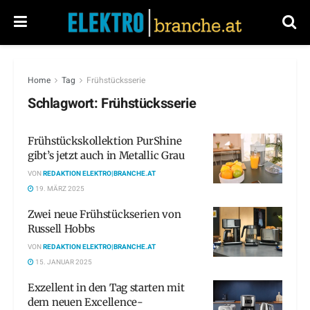
Home
Tag
Frühstücksserie
Schlagwort:
Frühstücksserie
Frühstückskollektion PurShine
gibt’s jetzt auch in Metallic Grau
VON
REDAKTION ELEKTRO|BRANCHE.AT
19. MÄRZ 2025
Zwei neue Frühstückserien von
Russell Hobbs
VON
REDAKTION ELEKTRO|BRANCHE.AT
15. JANUAR 2025
Exzellent in den Tag starten mit
dem neuen Excellence-