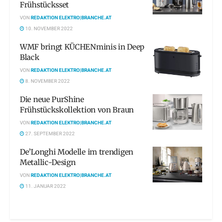
Frühstücksset
VON
REDAKTION ELEKTRO|BRANCHE.AT
10. NOVEMBER 2022
WMF bringt KÜCHENminis in Deep
Black
VON
REDAKTION ELEKTRO|BRANCHE.AT
8. NOVEMBER 2022
Die neue PurShine
Frühstückskollektion von Braun
VON
REDAKTION ELEKTRO|BRANCHE.AT
27. SEPTEMBER 2022
De’Longhi Modelle im trendigen
Metallic-Design
VON
REDAKTION ELEKTRO|BRANCHE.AT
11. JANUAR 2022