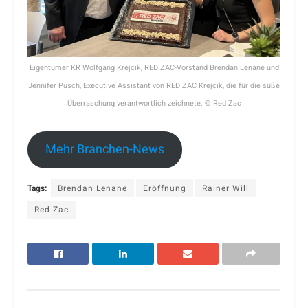
Eigentümer KR Wolfgang Krejcik, RED ZAC-Vorstand Brendan Lenane und
Jennifer Pusch, Executive Assistant von RED ZAC Krejcik, die für die süße
Überraschung verantwortlich zeichnete. © Red Zac
Mehr Branchen-News
Tags:
Brendan Lenane
Eröffnung
Rainer Will
Red Zac