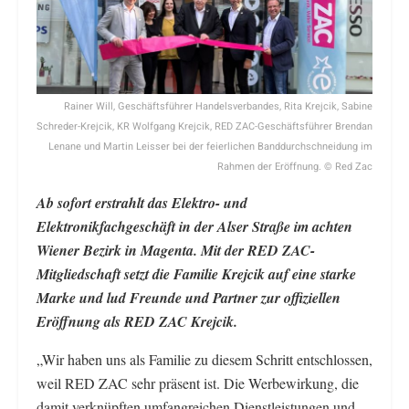
Rainer Will, Geschäftsführer Handelsverbandes, Rita Krejcik, Sabine
Schreder-Krejcik, KR Wolfgang Krejcik, RED ZAC-Geschäftsführer Brendan
Lenane und Martin Leisser bei der feierlichen Banddurchschneidung im
Rahmen der Eröffnung. © Red Zac
Ab sofort erstrahlt das Elektro- und
Elektronikfachgeschäft in der Alser Straße im achten
Wiener Bezirk in Magenta. Mit der RED ZAC-
Mitgliedschaft setzt die Familie Krejcik auf eine starke
Marke und lud Freunde und Partner zur offiziellen
Eröffnung als RED ZAC Krejcik.
„Wir haben uns als Familie zu diesem Schritt entschlossen,
weil RED ZAC sehr präsent ist. Die Werbewirkung, die
damit verknüpften umfangreichen Dienstleistungen und