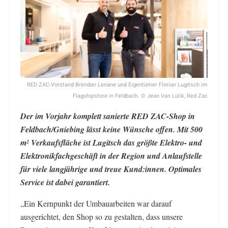
RED ZAC-Vorstand Brendan Lenane und Eigentümer Florian Lugitsch im
Flagshipstore in Feldbach. © Jean Van Lülik, Red Zac
Der im Vorjahr komplett sanierte RED ZAC-Shop in
Feldbach/Gniebing lässt keine Wünsche offen. Mit 500
m
Verkaufsfläche ist Lugitsch das größte Elektro- und
2
Elektronikfachgeschäft in der Region und Anlaufstelle
für viele langjährige und treue Kund:innen
. Optimales
Service ist dabei garantiert.
„Ein Kernpunkt der Umbauarbeiten war darauf
ausgerichtet, den Shop so zu gestalten, dass unsere