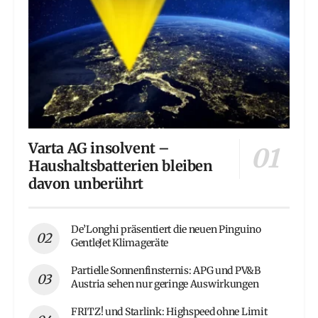
Varta AG insolvent –
Haushaltsbatterien bleiben
davon unberührt
De’Longhi präsentiert die neuen Pinguino
GentleJet Klimageräte
Partielle Sonnenfinsternis: APG und PV&B
Austria sehen nur geringe Auswirkungen
FRITZ! und Starlink: Highspeed ohne Limit