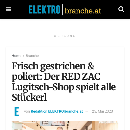
WERBUNG
Home
Branche
Frisch gestrichen &
poliert: Der RED ZAC
Lugitsch-Shop spielt alle
Stückerl
von
Redaktion ELEKTRO|branche.at
25. Mai 2023