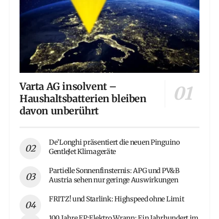
Varta AG insolvent –
Haushaltsbatterien bleiben
davon unberührt
De’Longhi präsentiert die neuen Pinguino
GentleJet Klimageräte
Partielle Sonnenfinsternis: APG und PV&B
Austria sehen nur geringe Auswirkungen
FRITZ! und Starlink: Highspeed ohne Limit
100 Jahre EP:Elektro Wrann: Ein Jahrhundert im