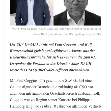
V.l.n.r.: Paul Coggins (neuer CSO) und Ralf Knorrenschild (neuer Director
Sales DACH) verstärken die SLV Lighting Group. © SLV
Die SLV GmbH konnte mit Paul Coggins und Ralf
Knorrenschild gleich zwei erfahrene Akteure aus der
Beleuchtungsbranche für sich gewinnen, die zum 01.
Dezember die Positionen des Director Sales DACH
sowie des CSO (Chief Sales Officer) übernehmen.
Mit Paul Coggins (54) gewinnt die SLV GmbH eine
Gallionsfigur der Branche, die zukünftig als CSO vor
allem den internationalen Geschäftsbereich ausbauen soll.
Coggins war zu Beginn seiner Karriere bei Philipps in
Hamburg tätig, wo er über 10 Jahre vor allem den Vertrieb