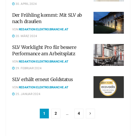
30. APRIL 2024
Der Frühling kommt: Mit SLV ab
nach draußen
VON
REDAKTION ELEKTRO|BRANCHE.AT
20. MÄRZ 2024
SLV Worklight Pro für bessere
Performance am Arbeitsplatz
VON
REDAKTION ELEKTRO|BRANCHE.AT
29. FEBRUAR 2024
SLV erhält erneut Goldstatus
VON
REDAKTION ELEKTRO|BRANCHE.AT
25. JANUAR 2024
1
2
…
4