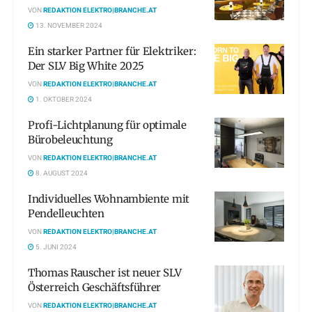
VON
REDAKTION ELEKTRO|BRANCHE.AT
13. NOVEMBER 2024
Ein starker Partner für Elektriker:
Der SLV Big White 2025
VON
REDAKTION ELEKTRO|BRANCHE.AT
1. OKTOBER 2024
Profi-Lichtplanung für optimale
Bürobeleuchtung
VON
REDAKTION ELEKTRO|BRANCHE.AT
8. AUGUST 2024
Individuelles Wohnambiente mit
Pendelleuchten
VON
REDAKTION ELEKTRO|BRANCHE.AT
5. JUNI 2024
Thomas Rauscher ist neuer SLV
Österreich Geschäftsführer
VON
REDAKTION ELEKTRO|BRANCHE.AT