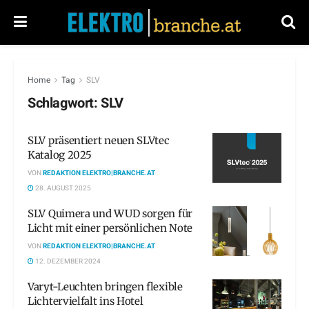
Home
Tag
SLV
Schlagwort:
SLV
SLV präsentiert neuen SLVtec
Katalog 2025
VON
REDAKTION ELEKTRO|BRANCHE.AT
28. AUGUST 2025
SLV Quimera und WUD sorgen für
Licht mit einer persönlichen Note
VON
REDAKTION ELEKTRO|BRANCHE.AT
12. DEZEMBER 2024
Varyt-Leuchten bringen flexible
Lichtervielfalt ins Hotel