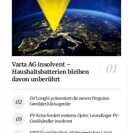
Varta AG insolvent –
Haushaltsbatterien bleiben
davon unberührt
De’Longhi präsentiert die neuen Pinguino
GentleJet Klimageräte
PV-Krise fordert weiteres Opfer: Leondinger PV-
Großhändler insolvent
FRITZ! und Starlink: Highspeed ohne Limit