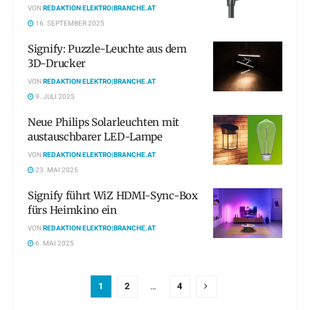
VON
REDAKTION ELEKTRO|BRANCHE.AT
16. SEPTEMBER 2025
Signify: Puzzle-Leuchte aus dem
3D-Drucker
VON
REDAKTION ELEKTRO|BRANCHE.AT
9. JULI 2025
Neue Philips Solarleuchten mit
austauschbarer LED-Lampe
VON
REDAKTION ELEKTRO|BRANCHE.AT
23. MAI 2025
Signify führt WiZ HDMI-Sync-Box
fürs Heimkino ein
VON
REDAKTION ELEKTRO|BRANCHE.AT
6. MAI 2025
1
2
…
4