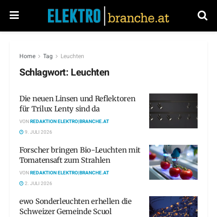
Home
Tag
Leuchten
Schlagwort:
Leuchten
Die neuen Linsen und Reflektoren
für Trilux Lenty sind da
VON
REDAKTION ELEKTRO|BRANCHE.AT
9. JULI 2026
Forscher bringen Bio-Leuchten mit
Tomatensaft zum Strahlen
VON
REDAKTION ELEKTRO|BRANCHE.AT
2. JULI 2026
ewo Sonderleuchten erhellen die
Schweizer Gemeinde Scuol