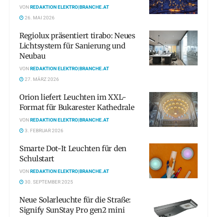
VON
REDAKTION ELEKTRO|BRANCHE.AT
26. MAI 2026
Regiolux präsentiert tirabo: Neues
Lichtsystem für Sanierung und
Neubau
VON
REDAKTION ELEKTRO|BRANCHE.AT
27. MÄRZ 2026
Orion liefert Leuchten im XXL-
Format für Bukarester Kathedrale
VON
REDAKTION ELEKTRO|BRANCHE.AT
3. FEBRUAR 2026
Smarte Dot-It Leuchten für den
Schulstart
VON
REDAKTION ELEKTRO|BRANCHE.AT
30. SEPTEMBER 2025
Neue Solarleuchte für die Straße:
Signify SunStay Pro gen2 mini