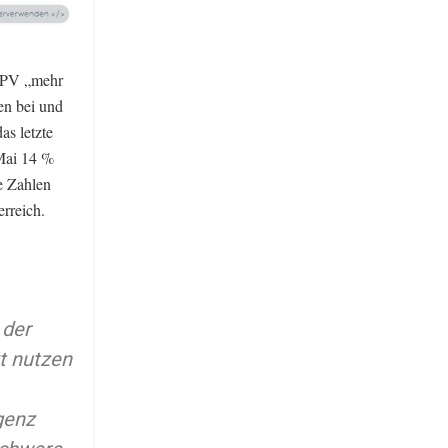
. PV „mehr
en bei und
s letzte
Mai 14 %
e Zahlen
rreich.
 der
t nutzen
genz