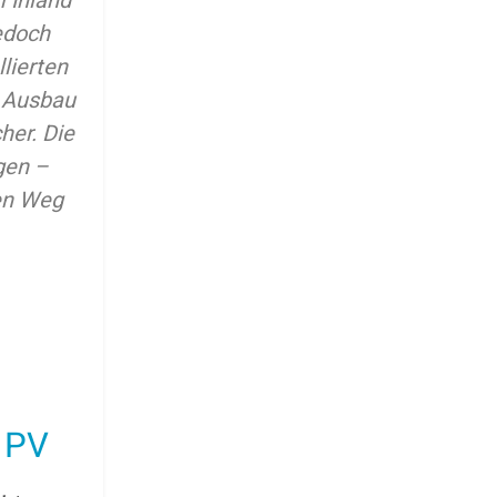
 Inland
edoch
lierten
n Ausbau
her. Die
gen –
en Weg
 PV