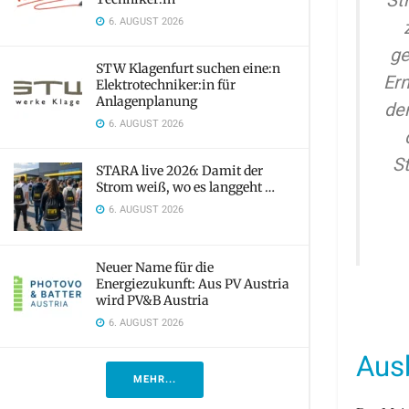
St
6. AUGUST 2026
ge
STW Klagenfurt suchen eine:n
Ern
Elektrotechniker:in für
Anlagenplanung
de
6. AUGUST 2026
S
STARA live 2026: Damit der
Strom weiß, wo es langgeht …
6. AUGUST 2026
Neuer Name für die
Energiezukunft: Aus PV Austria
wird PV&B Austria
6. AUGUST 2026
Aus
MEHR...