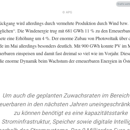
© APG
ückgang wird allerdings durch vermehrte Produktion durch Wind bzw
eglichen“. Die Windenergie trug mit 681 GWh 11 % zu den Erneuerbar
nete eine Erhöhung um 4 %. Der enorme Zubau von Photovoltaik über da
de im Mai allerdings besonders deutlich. Mit 900 GWh konnte PV im 
erbaren einspeisen und damit fast dreimal so viel wie im Vorjahr. Dies
die enorme Dynamik beim Wachstum der erneuerbaren Energien in Öste
Um auch die geplanten Zuwachsraten im Bereich
euerbaren in den nächsten Jahren uneingeschränk
zu können benötigt es eine kapazitätsstarke
Strominfrastruktur, Speicher sowie digitale Intelli