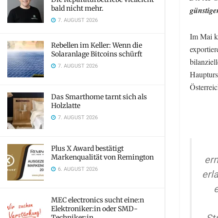
bald nicht mehr.
günstige
7. AUGUST 2026
Im Mai k
Rebellen im Keller: Wenn die
exportier
Solaranlage Bitcoins schürft
bilanziel
7. AUGUST 2026
Haupturs
Österrei
Das Smarthome tarnt sich als
Holzlatte
7. AUGUST 2026
Plus X Award bestätigt
Markenqualität von Remington
erm
6. AUGUST 2026
erl
MEC electronics sucht eine:n
Elektroniker:in oder SMD-
Techniker:in