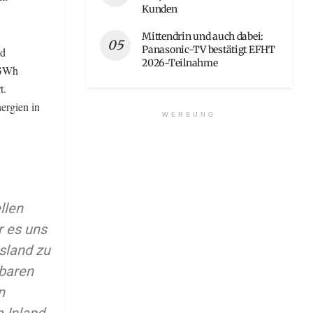
Kunden
Mittendrin und auch dabei:
Panasonic-TV bestätigt EFHT
nd
2026-Teilnahme
7 GWh
t.
ergien in
WERBUNG
llen
r es uns
sland zu
rbaren
n