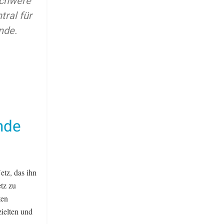
schwere
tral für
nde.
nde
etz, das ihn
tz zu
ten
ielten und