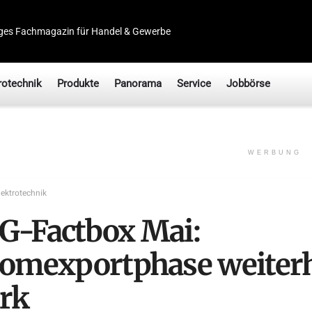
ges Fachmagazin für Handel & Gewerbe
rotechnik
Produkte
Panorama
Service
Jobbörse
WERBUNG
lektrotechnik
G-Factbox Mai:
romexportphase weiter
ark