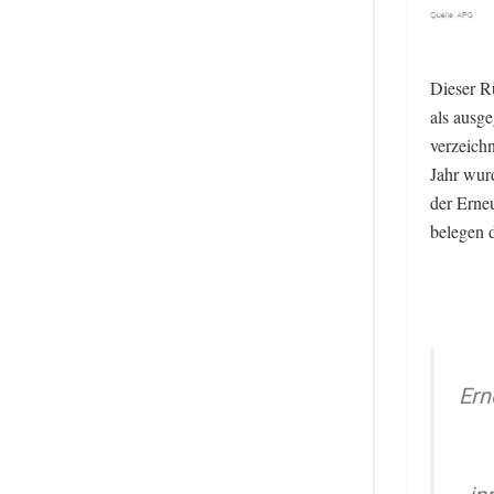
Dieser R
als ausg
verzeich
Jahr wur
der Erneu
belegen 
Ern