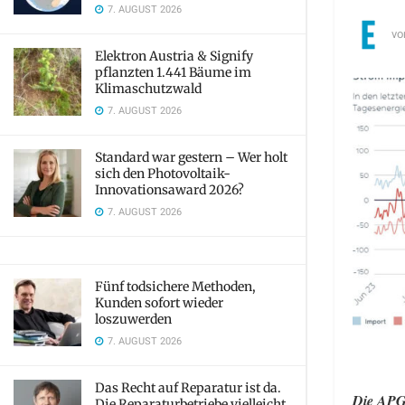
7. AUGUST 2026
vo
Elektron Austria & Signify
pflanzten 1.441 Bäume im
Klimaschutzwald
7. AUGUST 2026
Standard war gestern – Wer holt
sich den Photovoltaik-
Innovationsaward 2026?
7. AUGUST 2026
Fünf todsichere Methoden,
Kunden sofort wieder
loszuwerden
7. AUGUST 2026
Das Recht auf Reparatur ist da.
Die APG-
Die Reparaturbetriebe vielleicht