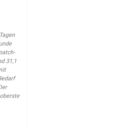
 Tagen
kunde
patch-
d 31,1
mit
Bedarf
Der
 oberste