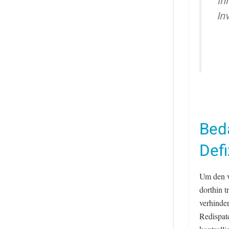
in
In
Bed
Defi
Um den v
dorthin 
verhinde
Redispat