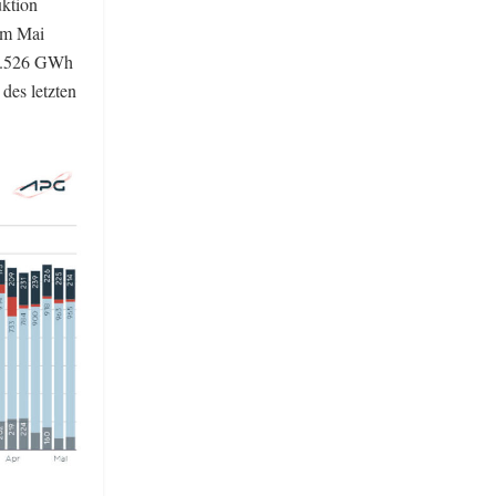
ktion
im Mai
t 4.526 GWh
des letzten