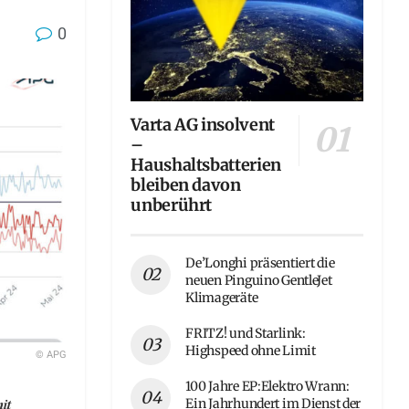
0
Varta AG insolvent
–
Haushaltsbatterien
bleiben davon
unberührt
De’Longhi präsentiert die
neuen Pinguino GentleJet
Klimageräte
FRITZ! und Starlink:
Highspeed ohne Limit
© APG
100 Jahre EP:Elektro Wrann:
it
Ein Jahrhundert im Dienst der