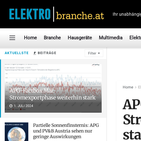
Ihr unabhängi
Home
Branche
Hausgeräte
Multimedia
Elekt
AKTUELLSTE
BEITRÄGE
Filter
Home
E
APG-Factbox Mai:
Stromexportphase weiterhin stark
AP
1. JULI 2024
St
Partielle Sonnenfinsternis: APG
st
und PV&B Austria sehen nur
geringe Auswirkungen