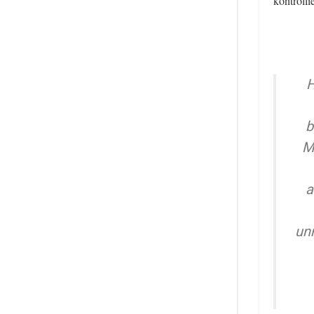
kontrolli
H
b
M
a
un