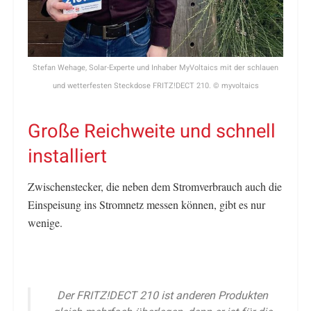
Stefan Wehage, Solar-Experte und Inhaber MyVoltaics mit der schlauen
und wetterfesten Steckdose FRITZ!DECT 210. © myvoltaics
Große Reichweite und schnell
installiert
Zwischenstecker, die neben dem Stromverbrauch auch die
Einspeisung ins Stromnetz messen können, gibt es nur
wenige.
Der FRITZ!DECT 210 ist anderen Produkten