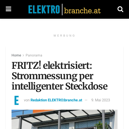
WERBUNG
Home
Panorama
FRITZ! elektrisiert:
Strommessung per
intelligenter Steckdose
von
Redaktion ELEKTRO|branche.at
9. Mai 2023