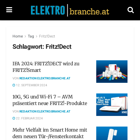
Home
Tag
Fritz!Dect
Schlagwort:
Fritz!Dect
IFA 2024: FRITZ!DECT wird zu
FRITZ!Smart
VON
REDAKTION ELEKTRO|BRANCHE.AT
12. SEPTEMBER 2024
10G, 5G und Wi-Fi 7 – AVM
präsentiert neue FRITZ!-Produkte
VON
REDAKTION ELEKTRO|BRANCHE.AT
22. FEBRUAR 2024
Mehr Vielfalt im Smart Home mit
dem neuen Tür-/Fensterkontakt