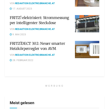
VON
REDAKTION ELEKTRO|BRANCHE.AT
17. AUGUST 2023
FRITZ! elektrisiert: Strommessung
per intelligenter Steckdose
VON
REDAKTION ELEKTRO|BRANCHE.AT
9. MAI 2023
FRITZ!DECT 302: Neuer smarter
Heizkörperregler von AVM
VON
REDAKTION ELEKTRO|BRANCHE.AT
28. FEBRUAR 2022
WERBUNG
Meist gelesen