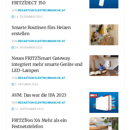
FRITZ!DECT 350
VON
REDAKTION ELEKTRO|BRANCHE.AT
15. DEZEMBER 2023
Smarte Routinen fürs Heizen
erstellen
VON
REDAKTION ELEKTRO|BRANCHE.AT
24. NOVEMBER 2023
Neues FRITZ!Smart Gateway
integriert mehr smarte Geräte und
LED-Lampen
VON
REDAKTION ELEKTRO|BRANCHE.AT
5. OKTOBER 2023
AVM: Das war die IFA 2023
VON
REDAKTION ELEKTRO|BRANCHE.AT
12. SEPTEMBER 2023
FRITZ!Fon X6: Mehr als ein
Festnetztelefon