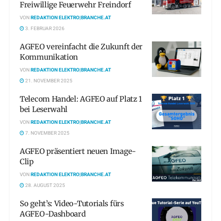
Freiwillige Feuerwehr Freindorf
VON
REDAKTION ELEKTRO|BRANCHE.AT
3. FEBRUAR 2026
AGFEO vereinfacht die Zukunft der
Kommunikation
VON
REDAKTION ELEKTRO|BRANCHE.AT
21. NOVEMBER 2025
Telecom Handel: AGFEO auf Platz 1
bei Leserwahl
VON
REDAKTION ELEKTRO|BRANCHE.AT
7. NOVEMBER 2025
AGFEO präsentiert neuen Image-
Clip
VON
REDAKTION ELEKTRO|BRANCHE.AT
28. AUGUST 2025
So geht’s: Video-Tutorials fürs
AGFEO-Dashboard