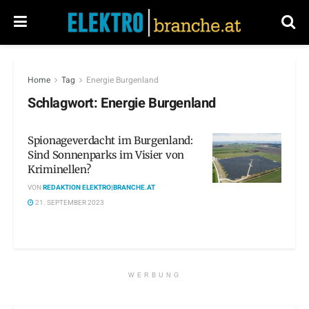
Home
Tag
Energie Burgenland
Schlagwort:
Energie Burgenland
Spionageverdacht im Burgenland:
Sind Sonnenparks im Visier von
Kriminellen?
VON
REDAKTION ELEKTRO|BRANCHE.AT
21. SEPTEMBER 2023
WERBUNG