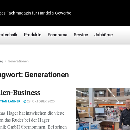
ges Fachmagazin für Handel & Gewerbe
rotechnik
Produkte
Panorama
Service
Jobbörse
ag
Generationen
agwort:
Generationen
ien-Business
TIAN LANNER
28. OKTOBER 2025
as Hager hat inzwischen die vierte
on das Ruder bei der Hager
hnik GmbH übernommen. Bei seinen