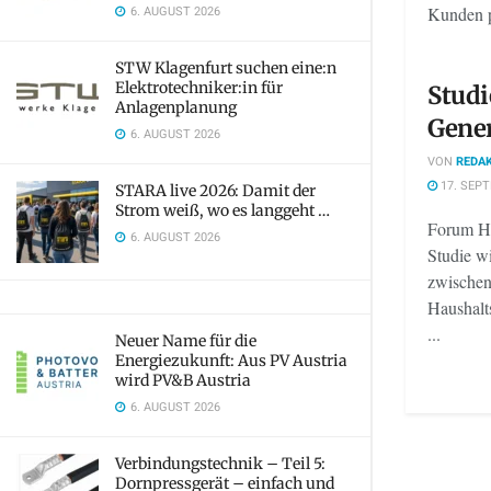
6. AUGUST 2026
Kunden p
STW Klagenfurt suchen eine:n
Elektrotechniker:in für
Studi
Anlagenplanung
Gene
6. AUGUST 2026
VON
REDAK
17. SEP
STARA live 2026: Damit der
Strom weiß, wo es langgeht …
Forum Ha
6. AUGUST 2026
Studie w
zwischen
Haushalt
...
Neuer Name für die
Energiezukunft: Aus PV Austria
wird PV&B Austria
6. AUGUST 2026
Verbindungstechnik – Teil 5:
Dornpressgerät – einfach und