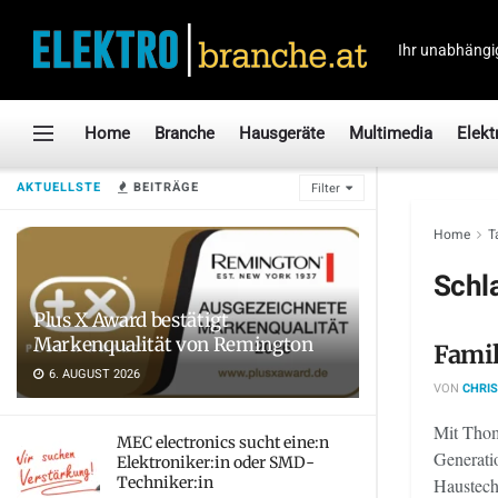
Ihr unabhängi
Home
Branche
Hausgeräte
Multimedia
Elekt
AKTUELLSTE
BEITRÄGE
Filter
Home
T
Schl
Plus X Award bestätigt
Markenqualität von Remington
Famil
6. AUGUST 2026
VON
CHRIS
Mit Thom
MEC electronics sucht eine:n
Generati
Elektroniker:in oder SMD-
Techniker:in
Haustec