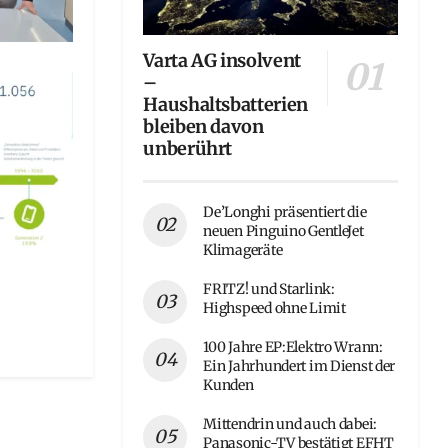
Varta AG insolvent
–
Haushaltsbatterien
bleiben davon
unberührt
De’Longhi präsentiert die
neuen Pinguino GentleJet
Klimageräte
FRITZ! und Starlink:
Highspeed ohne Limit
100 Jahre EP:Elektro Wrann:
Ein Jahrhundert im Dienst der
Kunden
Mittendrin und auch dabei:
Panasonic-TV bestätigt EFHT