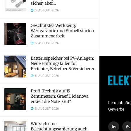
sicher, aber…
5. AUGUST 2026
Geschütztes Werkzeug:
Wertgarantie und Einhell starten
Zusammenarbeit
5. AUGUST 2026
Batteriespeicher bei PV-Anlagen:
Neue Haftungsfallen für
Errichter, Betreiber & Versicherer
5. AUGUST 2026
Profi-Technik auf 19
Zentimetern: Graef Dicianova
erzielt die Note „Gut“
Ihr unabhän
5. AUGUST 2026
Gewerbe
Wie sich eine
Beleuchtungssanierung auch