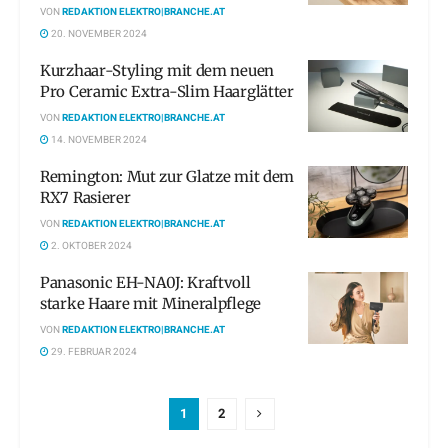
VON
REDAKTION ELEKTRO|BRANCHE.AT
20. NOVEMBER 2024
Kurzhaar-Styling mit dem neuen
Pro Ceramic Extra-Slim Haarglätter
VON
REDAKTION ELEKTRO|BRANCHE.AT
14. NOVEMBER 2024
Remington: Mut zur Glatze mit dem
RX7 Rasierer
VON
REDAKTION ELEKTRO|BRANCHE.AT
2. OKTOBER 2024
Panasonic EH-NA0J: Kraftvoll
starke Haare mit Mineralpflege
VON
REDAKTION ELEKTRO|BRANCHE.AT
29. FEBRUAR 2024
1
2