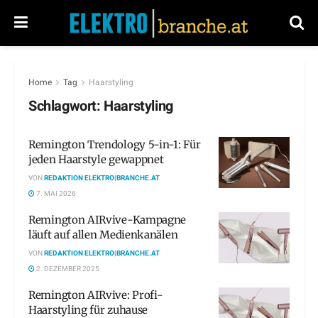
Home
Tag
Haarstyling
Schlagwort:
Haarstyling
Remington Trendology 5-in-1: Für
jeden Haarstyle gewappnet
VON
REDAKTION ELEKTRO|BRANCHE.AT
7. MAI 2026
Remington AIRvive-Kampagne
läuft auf allen Medienkanälen
VON
REDAKTION ELEKTRO|BRANCHE.AT
2. DEZEMBER 2025
Remington AIRvive: Profi-
Haarstyling für zuhause