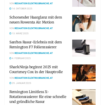
VON
REDAKTION ELEKTRO|BRANCHE.AT
14. OKTOBER 2025
Schonender Haarglanz mit dem
neuen Rowenta Air Motion
VON
REDAKTION ELEKTRO|BRANCHE.AT
13. MÄRZ 2025
Sanftes Rasur-Erlebnis mit dem
Remington F7 Folienrasierer
VON
REDAKTION ELEKTRO|BRANCHE.AT
4. FEBRUAR 2025
SharkNinja beginnt 2025 mit
Courteney Cox in der Hauptrolle
VON
REDAKTION ELEKTRO|BRANCHE.AT
29. JANUAR 2025
Remington Limitless X-
Rotationsrasierer für eine schnelle
und gründliche Rasur