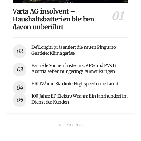
Varta AG insolvent –
Haushaltsbatterien bleiben
davon unberührt
De’Longhi präsentiert die neuen Pinguino
GentleJet Klimageräte
Partielle Sonnenfinsternis: APG und PV&B
Austria sehen nur geringe Auswirkungen
FRITZ! und Starlink: Highspeed ohne Limit
100 Jahre EP:Elektro Wrann: Ein Jahrhundert im
Dienst der Kunden
WERBUNG