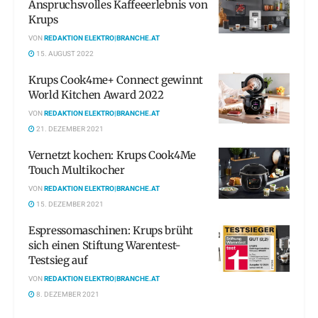
Anspruchsvolles Kaffeeerlebnis von
Krups
VON
REDAKTION ELEKTRO|BRANCHE.AT
15. AUGUST 2022
Krups Cook4me+ Connect gewinnt
World Kitchen Award 2022
VON
REDAKTION ELEKTRO|BRANCHE.AT
21. DEZEMBER 2021
Vernetzt kochen: Krups Cook4Me
Touch Multikocher
VON
REDAKTION ELEKTRO|BRANCHE.AT
15. DEZEMBER 2021
Espressomaschinen: Krups brüht
sich einen Stiftung Warentest-
Testsieg auf
VON
REDAKTION ELEKTRO|BRANCHE.AT
8. DEZEMBER 2021