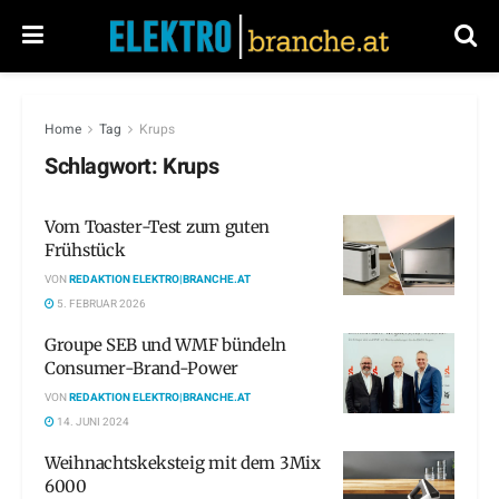
Home
Tag
Krups
Schlagwort:
Krups
Vom Toaster-Test zum guten
Frühstück
VON
REDAKTION ELEKTRO|BRANCHE.AT
5. FEBRUAR 2026
Groupe SEB und WMF bündeln
Consumer-Brand-Power
VON
REDAKTION ELEKTRO|BRANCHE.AT
14. JUNI 2024
Weihnachtskeksteig mit dem 3Mix
6000