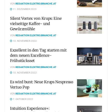
VON
REDAKTION ELEKTRO|BRANCHE.AT
11. DEZEMBER 2023
Silent Vortex von Krups: Eine
vielseitige Kaffee- und
Gewürzmühle
VON
REDAKTION ELEKTRO|BRANCHE.AT
10. NOVEMBER 2022
Exzellent in den Tag starten mit
dem neuen Excellence-
Frühstücksset
VON
REDAKTION ELEKTRO|BRANCHE.AT
10. NOVEMBER 2022
Es wird bunt: Neue Krups Nespresso
Vertuo Pop
VON
REDAKTION ELEKTRO|BRANCHE.AT
7. OKTOBER 2022
Intuition Experience+: